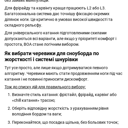
без зайвих маніпуляцій.
Для фрірайду та карвінгу краще працюють L2 або L3.
Багатозональна система дає точнішу фіксацію окремих
ділянок ноги. Це критично в умовах високої швидкості та
складного рельєфу.
Для універсального катання підготовленими схилами
допускаються всі варіанти, але якщо у пріоритеті комфорт і
простота, BOA стане логічним вибором.
Як вибрати черевики для сноуборда по
жорсткості і системі шнурівки
Тут усе просто, але лише якщо дотримуватися певного
алгоритму. Черевики мають стати продовженням ноги під час
катання і не повинні приносити дискомфорт.
Тож до списку дій для правильного вибору:
Визначте стиль катання: фрістайл, фрірайд, карвінг або
«chill катання» трасою;
Оберіть відповідну жорсткість з урахуванням рівня
володіння бордом та ваги;
Переконайтеся, що посадка щільна, без больових точок;