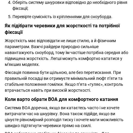
Оберіть систему шнуровки відповідно до необхідного рівня
фіксації;
Перевірте сумісність із
кріпленнями для сноуборда
.
Як підібрати черевики для жорсткості та потрібної
фіксації
Жорсткість має відповідати не лише стилю, а й фізичним
параметрам. Важчі райдери природно сильніше
навантажують сноуборд, тому їм частіше потрібна середня або
підвищена жорсткість. Легші можуть комфортно кататися у
м’якших моделях.
Фіксація повинна бути щільною, але без перетискання. При
правильній посадці ви отримуєте мінімальний люфт п’яти та
стабільне положення гомілки. Якщо п’ята «гуляє», контроль
втрачається навіть при високій жорсткості.
Коли варто обрати BOA для комфортного катання
Система BOA доречна, якщо ви катаєтесь часто і не хочете
витрачати час на шнурівку. Вона також підійде, якщо ви
цінуєте рівномірний розподіл тиску і хочете мати можливість
швидко підтягнути черевики прямо на схилі.