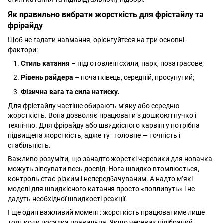
Як правильно вибрати жорсткість для фрістайлу та
фрірайду
Щоб не гадати навмання, орієнтуйтеся на три основні
фактори:
Стиль катання
– підготовлені схили, парк, позатрасове;
Рівень райдера
– початківець, середній, просунутий;
Фізична вага та сила натиску.
Для фрістайлу частіше обирають м’яку або середню
жорсткість. Вона дозволяє працювати з дошкою гнучко і
технічно. Для фрірайду або швидкісного карвінгу потрібна
підвищена жорсткість, адже тут головне — точність і
стабільність.
Важливо розуміти, що занадто жорсткі черевики для новачка
можуть зіпсувати весь досвід. Нога швидко втомлюється,
контроль стає різким і непередбачуваним. А надто м’які
моделі для швидкісного катання просто «попливуть» і не
дадуть необхідної швидкості реакції.
І ще один важливий момент: жорсткість працюватиме лише
тоді, коли посадка правильна. Якщо черевик підібраний