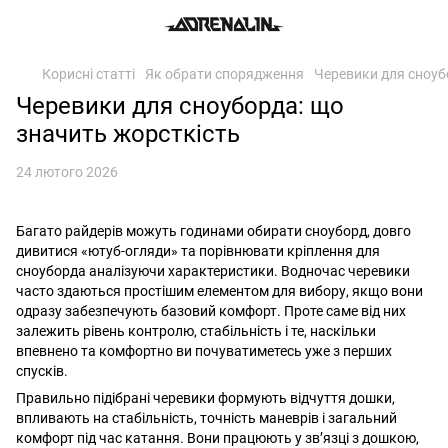
Корисні статті
Як обрати спорядження
Черевики для сноуб
Черевики для сноуборда: що
значить жорсткість
24 лютого 2026
Багато райдерів можуть годинами обирати сноуборд, довго
дивитися «ютуб-огляди» та порівнювати кріплення для
сноуборда аналізуючи характеристики. Водночас черевики
часто здаються простішим елементом для вибору, якщо вони
одразу забезпечують базовий комфорт. Проте саме від них
залежить рівень контролю, стабільність і те, наскільки
впевнено та комфортно ви почуватиметесь уже з перших
спусків.
Правильно підібрані черевики формують відчуття дошки,
впливають на стабільність, точність маневрів і загальний
комфорт під час катання. Вони працюють у зв’язці з дошкою,