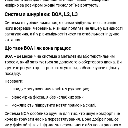
невірно за розміром, жодні технології не врятують.
Системи шнурівки: BOA, L2, L3
Система шнурівки визначає, як саме відбувається фіксація
ноги всередині черевика. Різниця полягає не лише у швидкості
затягування, а й у рівномірності тиску та стабільності під час
катання.
Що таке BOA і як вона працює
BOA
– це механічна система з металевим або текстильним
тросом, який затягується за допомогою обертового диска. Ви
крутите регулятор — трос натягується, забезпечуючи щільну
посадку.
Переваги:
швидке регулювання навіть у рукавицях;
рівномірна фіксація без «слабких зон»;
можливість підкрутити натяг прямо на схилі.
Система BOA особливо зручна для тих, хто цінує комфорт і не
хоче витрачати час на перезатягування. Вона добре працює
як у фрістайлі, так і під час універсального або позатрасового