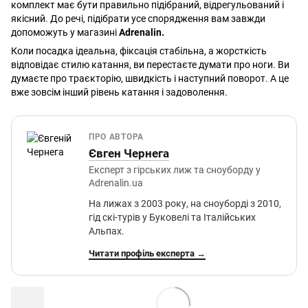
комплект має бути правильно підібраний, відрегульований і
якісний. До речі, підібрати усе спорядження вам завжди
допоможуть у магазині
Adrenalin.
Коли посадка ідеальна, фіксація стабільна, а жорсткість
відповідає стилю катання, ви перестаєте думати про ноги. Ви
думаєте про траєкторію, швидкість і наступний поворот. А це
вже зовсім інший рівень катання і задоволення.
ПРО АВТОРА
Євген Чернега
Експерт з гірських лиж та сноуборду у
Adrenalin.ua
На лижах з 2003 року, на сноуборді з 2010,
гід скі-турів у Буковелі та Італійських
Альпах.
Читати профіль експерта →