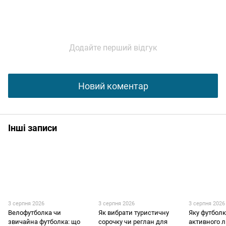
Додайте перший відгук
Новий коментар
Інші записи
3 серпня 2026
3 серпня 2026
3 серпня 2026
Велофутболка чи
Як вибрати туристичну
Яку футболк
звичайна футболка: що
сорочку чи реглан для
активного л