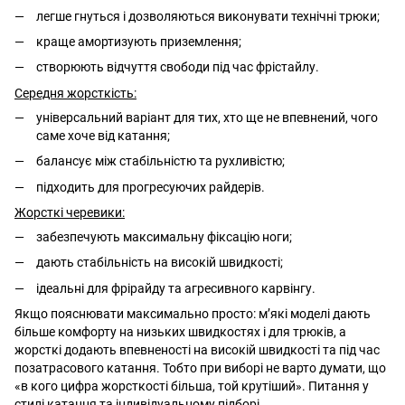
легше гнуться і дозволяються виконувати технічні трюки;
краще амортизують приземлення;
створюють відчуття свободи під час фрістайлу.
Середня жорсткість:
універсальний варіант для тих, хто ще не впевнений, чого
саме хоче від катання;
балансує між стабільністю та рухливістю;
підходить для прогресуючих райдерів.
Жорсткі черевики:
забезпечують максимальну фіксацію ноги;
дають стабільність на високій швидкості;
ідеальні для фрірайду та агресивного карвінгу.
Якщо пояснювати максимально просто: м’які моделі дають
більше комфорту на низьких швидкостях і для трюків, а
жорсткі додають впевненості на високій швидкості та під час
позатрасового катання. Тобто при виборі не варто думати, що
«в кого цифра жорсткості більша, той крутіший». Питання у
стилі катання та індивідуальному підборі.