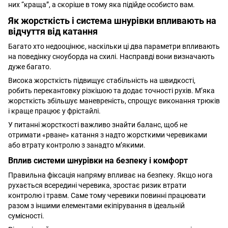
них “краща”, а скоріше в тому яка підійде особисто вам.
Як жорсткість і система шнурівки впливають на
відчуття від катання
Багато хто недооцінює, наскільки ці два параметри впливають
на поведінку сноуборда на схилі. Насправді вони визначають
дуже багато.
Висока жорсткість підвищує стабільність на швидкості,
робить перекантовку різкішою та додає точності рухів. М’яка
жорсткість збільшує маневреність, спрощує виконання трюків
і краще працює у фрістайлі.
У питанні жорсткості важливо знайти баланс, щоб не
отримати «рване» катання з надто жорсткими черевиками
або втрату контролю з занадто м’якими.
Вплив системи шнурівки на безпеку і комфорт
Правильна фіксація напряму впливає на безпеку. Якщо нога
рухається всередині черевика, зростає ризик втрати
контролю і травм. Саме тому черевики повинні працювати
разом з іншими елементами екіпірування в ідеальній
сумісності.