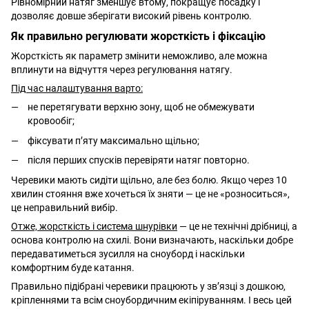
Рівномірний натяг зменшує втому, покращує посадку і
дозволяє довше зберігати високий рівень контролю.
Як правильно регулювати жорсткість і фіксацію
Жорсткість як параметр змінити неможливо, але можна
вплинути на відчуття через регулювання натягу.
Під час налаштування варто:
не перетягувати верхню зону, щоб не обмежувати
кровообіг;
фіксувати п’яту максимально щільно;
після перших спусків перевіряти натяг повторно.
Черевики мають сидіти щільно, але без болю. Якщо через 10
хвилин стояння вже хочеться їх зняти — це не «розноситься»,
це неправильний вибір.
Отже, жорсткість і система шнурівки
— це не технічні дрібниці, а
основа контролю на схилі. Вони визначають, наскільки добре
передаватиметься зусилля на сноуборд і наскільки
комфортним буде катання.
Правильно підібрані черевики працюють у зв’язці з дошкою,
кріпленнями та всім сноубордичним екіпіруванням. І весь цей