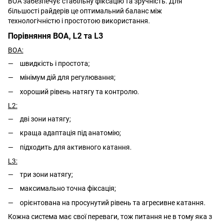
BOA забезпечує стабільну фіксацію та зручність. Для
більшості райдерів це оптимальний баланс між
технологічністю і простотою використання.
Порівняння BOA, L2 та L3
BOA:
швидкість і простота;
мінімум дій для регулювання;
хороший рівень натягу та контролю.
L2:
дві зони натягу;
краща адаптація під анатомію;
підходить для активного катання.
L3:
три зони натягу;
максимально точна фіксація;
орієнтована на просунутий рівень та агресивне катання.
Кожна система має свої переваги, тож питання не в тому яка з