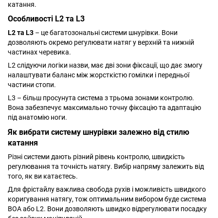
катання.
Особливості L2 та L3
L2 та L3
– це багатозональні системи шнурівки. Вони
дозволяють окремо регулювати натяг у верхній та нижній
частинах черевика.
L2 слідуючи логіки назви, має дві зони фіксації, що дає змогу
налаштувати баланс між жорсткістю гомілки і передньої
частини стопи.
L3 – більш просунута система з трьома зонами контролю.
Вона забезпечує максимально точну фіксацію та адаптацію
під анатомію ноги.
Як вибрати систему шнурівки залежно від стилю
катання
Різні системи дають різний рівень контролю, швидкість
регулювання та точність натягу. Вибір напряму залежить від
того, як ви катаєтесь.
Для фрістайлу важлива свобода рухів і можливість швидкого
коригування натягу, тож оптимальним вибором буде система
BOA або L2. Вони дозволяють швидко відрегулювати посадку