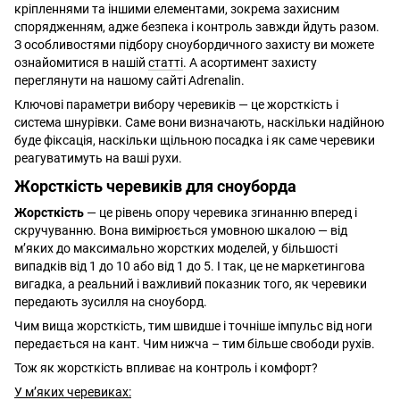
кріпленнями та іншими елементами, зокрема захисним
спорядженням, адже безпека і контроль завжди йдуть разом.
З особливостями підбору сноубордичного захисту ви можете
ознайомитися в нашій
статті
. А асортимент захисту
переглянути на нашому сайті Adrenalin.
Ключові параметри вибору черевиків — це жорсткість і
система шнурівки. Саме вони визначають, наскільки надійною
буде фіксація, наскільки щільною посадка і як саме черевики
реагуватимуть на ваші рухи.
Жорсткість черевиків для сноуборда
Жорсткість
— це рівень опору черевика згинанню вперед і
скручуванню. Вона вимірюється умовною шкалою — від
м’яких до максимально жорстких моделей, у більшості
випадків від 1 до 10 або від 1 до 5. І так, це не маркетингова
вигадка, а реальний і важливий показник того, як черевики
передають зусилля на сноуборд.
Чим вища жорсткість, тим швидше і точніше імпульс від ноги
передається на кант. Чим нижча – тим більше свободи рухів.
Тож як жорсткість впливає на контроль і комфорт?
У м’яких черевиках: