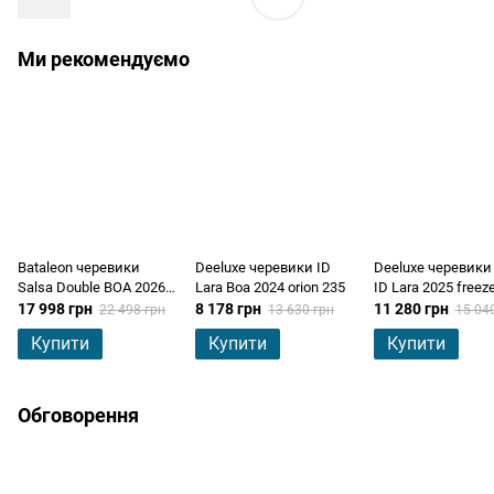
Ми рекомендуємо
Bataleon черевики
Deeluxe черевики ID
Deeluxe черевики
Salsa Double BOA 2026
Lara Boa 2024 orion 235
ID Lara 2025 freez
black 270
17 998 грн
8 178 грн
11 280 грн
22 498 грн
13 630 грн
15 04
Купити
Купити
Купити
Обговорення