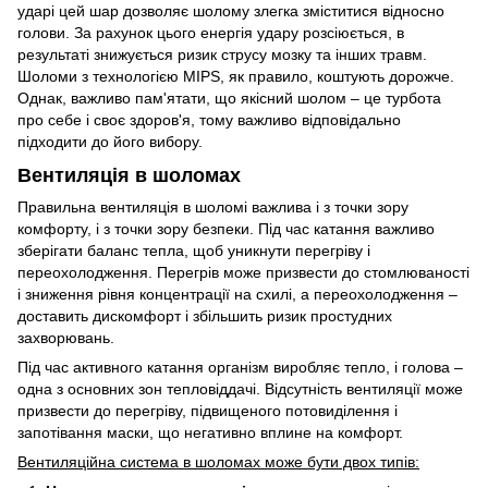
ударі цей шар дозволяє шолому злегка зміститися відносно
голови. За рахунок цього енергія удару розсіюється, в
результаті знижується ризик струсу мозку та інших травм.
Шоломи з технологією MIPS, як правило, коштують дорожче.
Однак, важливо пам'ятати, що якісний шолом – це турбота
про себе і своє здоров'я, тому важливо відповідально
підходити до його вибору.
Вентиляція в шоломах
Правильна вентиляція в шоломі важлива і з точки зору
комфорту, і з точки зору безпеки. Під час катання важливо
зберігати баланс тепла, щоб уникнути перегріву і
переохолодження. Перегрів може призвести до стомлюваності
і зниження рівня концентрації на схилі, а переохолодження –
доставить дискомфорт і збільшить ризик простудних
захворювань.
Під час активного катання організм виробляє тепло, і голова –
одна з основних зон тепловіддачі. Відсутність вентиляції може
призвести до перегріву, підвищеного потовиділення і
запотівання маски, що негативно вплине на комфорт.
Вентиляційна система в шоломах може бути двох типів: