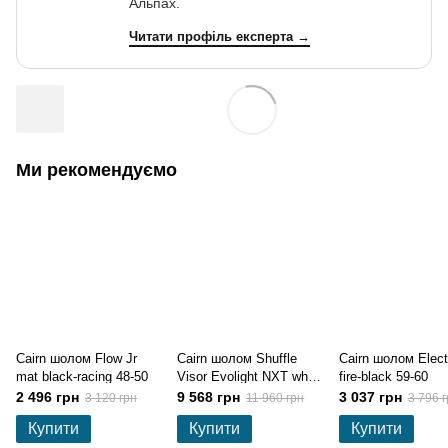
Альпах.
Читати профіль експерта →
Ми рекомендуємо
Cairn шолом Flow Jr
Cairn шолом Shuffle
Cairn шолом Elect
mat black-racing 48-50
Visor Evolight NXT white
fire-black 59-60
54-56
2 496 грн
9 568 грн
3 037 грн
3 120 грн
11 960 грн
3 796 г
Купити
Купити
Купити