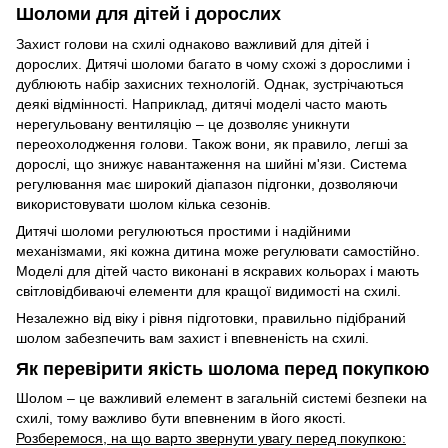
Шоломи для дітей і дорослих
Захист голови на схилі однаково важливий для дітей і
дорослих. Дитячі шоломи багато в чому схожі з дорослими і
дублюють набір захисних технологій. Однак, зустрічаються
деякі відмінності. Наприклад, дитячі моделі часто мають
нерегульовану вентиляцію – це дозволяє уникнути
переохолодження голови. Також вони, як правило, легші за
дорослі, що знижує навантаження на шийні м'язи. Система
регулювання має широкий діапазон підгонки, дозволяючи
використовувати шолом кілька сезонів.
Дитячі шоломи регулюються простими і надійними
механізмами, які кожна дитина може регулювати самостійно.
Моделі для дітей часто виконані в яскравих кольорах і мають
світловідбиваючі елементи для кращої видимості на схилі.
Незалежно від віку і рівня підготовки, правильно підібраний
шолом забезпечить вам захист і впевненість на схилі.
Як перевірити якість шолома перед покупкою
Шолом – це важливий елемент в загальній системі безпеки на
схилі, тому важливо бути впевненим в його якості.
Розберемося, на що варто звернути увагу перед покупкою: