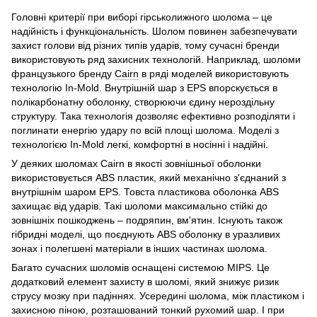
Головні критерії при виборі гірськолижного шолома – це
надійність і функціональність. Шолом повинен забезпечувати
захист голови від різних типів ударів, тому сучасні бренди
використовують ряд захисних технологій. Наприклад, шоломи
французького бренду
Cairn
в ряді моделей використовують
технологію In-Mold. Внутрішній шар з EPS впорскується в
полікарбонатну оболонку, створюючи єдину нероздільну
структуру. Така технологія дозволяє ефективно розподіляти і
поглинати енергію удару по всій площі шолома. Моделі з
технологією In-Mold легкі, комфортні в носінні і надійні.
У деяких шоломах Cairn в якості зовнішньої оболонки
використовується ABS пластик, який механічно з'єднаний з
внутрішнім шаром EPS. Товста пластикова оболонка ABS
захищає від ударів. Такі шоломи максимально стійкі до
зовнішніх пошкоджень – подряпин, вм'ятин. Існують також
гібридні моделі, що поєднують ABS оболонку в уразливих
зонах і полегшені матеріали в інших частинах шолома.
Багато сучасних шоломів оснащені системою MIPS. Це
додатковий елемент захисту в шоломі, який знижує ризик
струсу мозку при падіннях. Усередині шолома, між пластиком і
захисною піною, розташований тонкий рухомий шар. І при