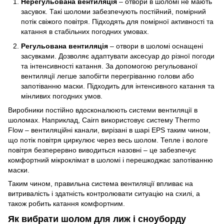
Нерегульована вентиляція
– отвори в шоломі не мають
засувок. Такі шоломи забезпечують постійний, помірний
потік свіжого повітря. Підходять для помірної активності та
катання в стабільних погодних умовах.
Регульована вентиляція
– отвори в шоломі оснащені
засувками. Дозволяє адаптувати аксесуар до різної погоди
та інтенсивності катання. За допомогою регульованої
вентиляції легше запобігти перегріванню голови або
запотіванню маски. Підходить для інтенсивного катання та
мінливих погодних умов.
Виробники постійно вдосконалюють системи вентиляції в
шоломах. Наприклад, Cairn використовує систему Thermo
Flow – вентиляційні канали, вирізані в шарі EPS таким чином,
що потік повітря циркулює через весь шолом. Тепле і вологе
повітря безперервно виводиться назовні – це забезпечує
комфортний мікроклімат в шоломі і перешкоджає запотіванню
маски.
Таким чином, правильна система вентиляції впливає на
витривалість і здатність контролювати ситуацію на схилі, а
також робить катання комфортним.
Як вибрати шолом для лиж і сноуборду