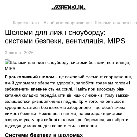
Корисні статті
Як обрати спорядження
Шоломи для лиж і сн
Шоломи для лиж і сноуборду:
системи безпеки, вентиляція, MIPS
3 лютого 2026
Гірськолижний шолом
– це важливий елемент спорядження,
який допомагає зберегти здоров'я, запобігти травмам голови і
забезпечити впевненість на схилі. Навіть при високому рівні
катання складно передбачити дії інших лижників, тому завжди
залишається ризик зіткнень і падінь. Крім того, на більшості
курортів кататися без шоломів заборонено – це обов'язкова
вимога безпеки. Нижче розглянемо, на які характеристики
звернути увагу при виборі шолома і розберемося, як вибрати
підходящу модель для вашого стилю катання.
Системи безпеки в шоломах