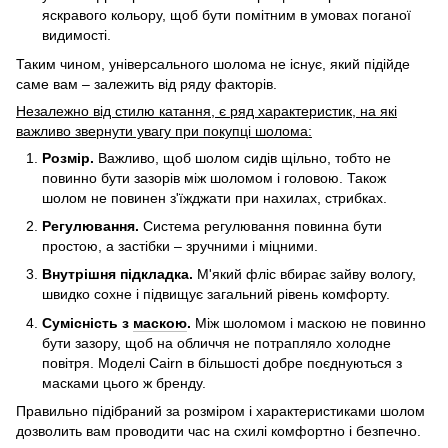
яскравого кольору, щоб бути помітним в умовах поганої
видимості.
Таким чином, універсального шолома не існує, який підійде
саме вам – залежить від ряду факторів.
Незалежно від стилю катання, є ряд характеристик, на які
важливо звернути увагу при покупці шолома:
Розмір.
Важливо, щоб шолом сидів щільно, тобто не
повинно бути зазорів між шоломом і головою. Також
шолом не повинен з'їжджати при нахилах, стрибках.
Регулювання.
Система регулювання повинна бути
простою, а застібки – зручними і міцними.
Внутрішня підкладка.
М'який фліс вбирає зайву вологу,
швидко сохне і підвищує загальний рівень комфорту.
Сумісність з
маскою
.
Між шоломом і маскою не повинно
бути зазору, щоб на обличчя не потрапляло холодне
повітря. Моделі Cairn в більшості добре поєднуються з
масками цього ж бренду.
Правильно підібраний за розміром і характеристиками шолом
дозволить вам проводити час на схилі комфортно і безпечно.