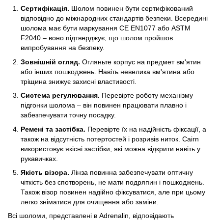
Сертифікація.
Шолом повинен бути сертифікований
відповідно до міжнародних стандартів безпеки. Всередині
шолома має бути маркування CE EN1077 або ASTM
F2040 – воно підтверджує, що шолом пройшов
випробування на безпеку.
Зовнішній огляд.
Огляньте корпус на предмет вм'ятин
або інших пошкоджень. Навіть невелика вм'ятина або
тріщина знижує захисні властивості.
Система регулювання.
Перевірте роботу механізму
підгонки шолома – він повинен працювати плавно і
забезпечувати точну посадку.
Ремені та застібка.
Перевірте їх на надійність фіксації, а
також на відсутність потертостей і розривів ниток. Cairn
використовує якісні застібки, які можна відкрити навіть у
рукавичках.
Якість візора.
Лінза повинна забезпечувати оптичну
чіткість без спотворень, не мати подряпин і пошкоджень.
Також візор повинен надійно фіксуватися, але при цьому
легко зніматися для очищення або заміни.
Всі шоломи, представлені в Adrenalin, відповідають