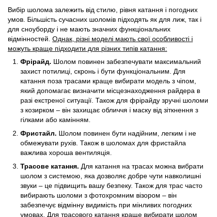
Вибір шолома залежить від стилю, рівня катання і погодних
умов. Більшість сучасних шоломів підходять як для лиж, так і
для сноуборду і не мають значних функціональних
відмінностей.
Однак, різні моделі мають свої особливості і
можуть краще підходити для різних типів катання:
Фрірайд.
Шолом повинен забезпечувати максимальний
захист потилиці, скронь і бути функціональним. Для
катання поза трасами краще вибирати модель з чіпом,
який допомагає визначити місцезнаходження райдера в
разі екстреної ситуації. Також для фрірайду зручні шоломи
з козирком – він захищає обличчя і маску від зіткнення з
гілками або камінням.
Фристайл.
Шолом повинен бути надійним, легким і не
обмежувати рухів. Також в шоломах для фристайла
важлива хороша вентиляція.
Трасове катання.
Для катання на трасах можна вибрати
шолом з системою, яка дозволяє добре чути навколишні
звуки – це підвищить вашу безпеку. Також для трас часто
вибирають шоломи з фотохромним візором – він
забезпечує відмінну видимість при мінливих погодних
умовах. Для трасового катання краще вибирати шолом