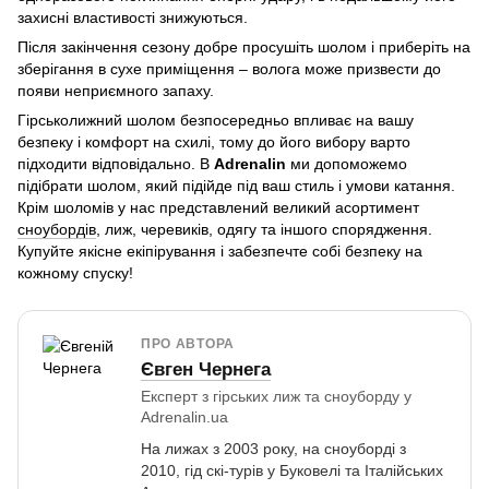
захисні властивості знижуються.
Після закінчення сезону добре просушіть шолом і приберіть на
зберігання в сухе приміщення – волога може призвести до
появи неприємного запаху.
Гірськолижний шолом безпосередньо впливає на вашу
безпеку і комфорт на схилі, тому до його вибору варто
підходити відповідально. В
Adrenalin
ми допоможемо
підібрати шолом, який підійде під ваш стиль і умови катання.
Крім шоломів у нас представлений великий асортимент
сноубордів
, лиж, черевиків, одягу та іншого спорядження.
Купуйте якісне екіпірування і забезпечте собі безпеку на
кожному спуску!
ПРО АВТОРА
Євген Чернега
Експерт з гірських лиж та сноуборду у
Adrenalin.ua
На лижах з 2003 року, на сноуборді з
2010, гід скі-турів у Буковелі та Італійських