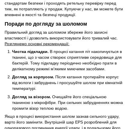
стандартам безпеки і проходять ретельну перевірку перед
тим, як потрапляють у продаж. Купуючи у нас, ви можете бути
впевнені в якості та безпеці продукції.
Поради по догляду за шоломом
Правильний догляд за шоломом збереже його захисні
властивості і дозволить використовувати його тривалий час.
Розглянемо основні рекомендації:
Чистка підкладки.
В процесі катання піт накопичується в
тканині, що з часом створює сприятливе середовище для
бактерій. Тому підкладку періодично необхідно прати в
делікатному режимі м'якими миючими засобами.
Догляд за корпусом.
Після катання протирайте корпус
від вологи і забруднень і просушуйте шолом при кімнатній
температурі.
Догляд за візором.
Очищайте його спеціальною
тканиною з мікрофібри. При сильних забрудненнях можна
промити візор теплою водою.
Якщо в процесі використання шолом зазнав сильного удару,
варто його замінити. Внутрішній шар EPS розроблений для
одноразового поглинання енергії удару, і в подальшому його