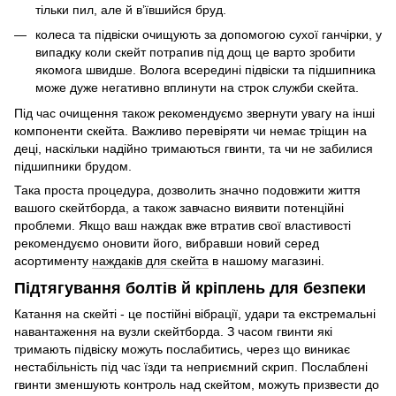
тільки пил, але й вʼївшийся бруд.
колеса та підвіски очищують за допомогою сухої ганчірки, у
випадку коли скейт потрапив під дощ це варто зробити
якомога швидше. Волога всередині підвіски та підшипника
може дуже негативно вплинути на строк служби скейта.
Під час очищення також рекомендуємо звернути увагу на інші
компоненти скейта. Важливо перевіряти чи немає тріщин на
деці, наскільки надійно тримаються гвинти, та чи не забилися
підшипники брудом.
Така проста процедура, дозволить значно подовжити життя
вашого скейтборда, а також завчасно виявити потенційні
проблеми. Якщо ваш наждак вже втратив свої властивості
рекомендуємо оновити його, вибравши новий серед
асортименту
наждаків для скейта
в нашому магазині.
Підтягування болтів й кріплень для безпеки
Катання на скейті - це постійні вібрації, удари та екстремальні
навантаження на вузли скейтборда. З часом гвинти які
тримають підвіску можуть послабитись, через що виникає
нестабільність під час їзди та неприємний скрип. Послаблені
гвинти зменшують контроль над скейтом, можуть призвести до