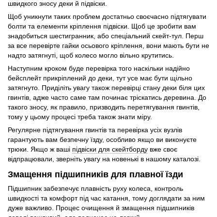
швидкого зносу деки й підвіски.
Щоб уникнути таких проблем достатньо своєчасно підтягувати
болти та елементи кріплення підвіски. Щоб це зробити вам
знадобиться шестигранник, або спеціальний скейт-тул. Перш
за все перевірте гайки осьового кріплення, вони мають бути не
надто затягнуті, щоб колесо могло вільно крутитись.
Наступним кроком буде перевірка того наскільки надійно
бейсплейт прикріплений до деки, тут усе має бути щільно
затягнуто. Приділіть увагу також перевірці стану деки біля цих
гвинтів, адже часто саме там починає тріскатись деревина. До
такого зносу, як правило, призводить перетягування гвинтів,
тому у цьому процесі треба також знати міру.
Регулярне підтягування гвинтів та перевірка усіх вузлів
гарантують вам безпечну їзду, особливо якщо ви виконуєте
трюки. Якщо ж ваші
підвіски для скейтборду
вже своє
відпрацювали, зверніть увагу на новенькі в нашому каталозі.
Змащення підшипників для плавної їзди
Підшипник забезпечує плавність руху колеса, контроль
швидкості та комфорт під час катання, тому доглядати за ним
дуже важливо. Процес очищення й змащення підшипників