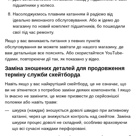
підшипники у колесо.
Насолоджуємось плавним катанням й радіємо від
ідеально виконаного обслуговування. Або ж ідемо до
магазину по новий комплект підшипників, бо пошкодили
свої під час ремонту.
Якщо у вас виникають питання з певних пунктів
обслуговування ви можете завітати до нашого магазину, де
вам детальніше все пояснять. Або скористайтеся YouTube-
гідами, повторюючи дії так, як показано у відео.
Заміна зношених деталей для продовження
терміну служби скейтборда
Навіть якщо у вас найкрутіший скейтборд, це не означає, що
ви не зіткнетеся з потребою заміни деяких компонентів. І якщо
їх вчасно не замінити, це може призвести до серйознішої
поломки або навіть травм:
шкурка (наждак) зношується доволі швидко при активному
катанні, через це знижується контроль над скейтом. Заміна
шкурки процес доволі не складний, особливо враховуючи
що всі сучасні наждаки перфоровані.