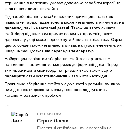
Утримання в належних умовах допоможе запобігти корозії та
зношенню елементів скейта.
Під час зберігання уникайте вологих приміщень, таких як
підвали чи гаражі, адже волога може негативно вплинути як на
деревину, так і на металеві деталі. Також не варто лишати
скейтборд під впливом прямих сонячних променів, адже
деревина у деці може пересохнути й почати тріскатись. Окрім
цього, сонце також негативно впливає на гумові елементи, які
швидше зношуються від перепадів температур.
Найкращим варіантом зберігання скейта є вертикальне
положення, так зменшується ризик деформації деки. Перед
тим як залишити скейтборд на тривалий час також варто
перевірити стан усіх компонентів й замінити необхідні.
Правильне зберігання скейта у сукупності з розумінням як за
ним доглядати дозволить вам довго насолоджуватись
катанням без зайвих проблем.
ПРО АВТОРА
Сергій Лосяк
Експерт зі скейтбордингу у Adrenalin.ua