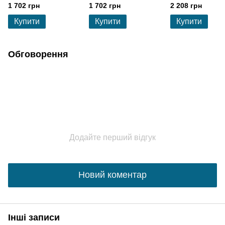
natural-black
1 702 грн
1 702 грн
2 208 грн
Купити
Купити
Купити
Обговорення
Додайте перший відгук
Новий коментар
Інші записи