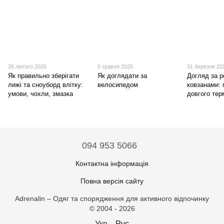
26 лютого 2026
5 травня 2025
31 березня 20
Як правильно зберігати
Як доглядати за
Догляд за 
лижі та сноуборд влітку:
велосипедом
ковзанами: 
умови, чохли, змазка
довгого тер
094 953 5066
Контактна інформація
Повна версія сайту
Adrenalin – Одяг та спорядження для активного відпочинку
© 2004 - 2026
Укр
Рус