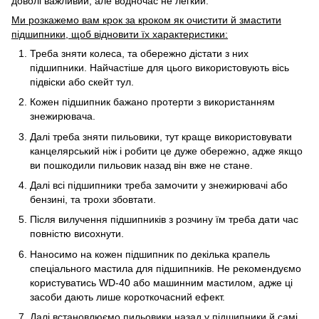
доволі важливий, але водночас не легкий.
Ми розкажемо вам крок за кроком як очистити й змастити
підшипники, щоб відновити їх характеристики:
Треба зняти колеса, та обережно дістати з них
підшипники. Найчастіше для цього використовують вісь
підвіски або скейт тул.
Кожен підшипник бажано протерти з використанням
знежирювача.
Далі треба зняти пильовики, тут краще використовувати
канцелярський ніж і робити це дуже обережно, адже якщо
ви пошкодили пильовик назад він вже не стане.
Далі всі підшипники треба замочити у знежирювачі або
бензині, та трохи збовтати.
Після вилучення підшипників з розчину їм треба дати час
повністю висохнути.
Наносимо на кожен підшипник по декілька крапель
спеціального мастила для підшипників. Не рекомендуємо
користуватись WD-40 або машинним мастилом, адже ці
засоби дають лише короткочасний ефект.
Далі встановлюємо пильовики назад у підшипники й самі