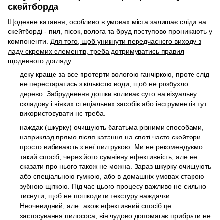
скейтборда
Щоденне катання, особливо в умовах міста залишає сліди на
скейтборді - пил, пісок, волога та бруд поступово проникають у
компоненти.
Для того, щоб уникнути передчасного виходу з
ладу окремих елементів, треба дотримуватись правил
щоденного догляду:
деку краще за все протерти вологою ганчіркою, проте слід
не перестаратись з кількістю води, щоб не розбухло
дерево. Забруднення дошки впливає суто на візуальну
складову і ніяких спеціальних засобів або інструментів тут
використовувати не треба.
наждак (шкурку) очищують багатьма різними способами,
наприклад прямо після катання на споті часто скейтери
просто вибивають з неї пил рукою. Ми не рекомендуємо
такий спосіб, через його сумнівну ефективність, але не
сказати про нього також не можна. Зараз шкурку очищують
або спеціальною гумкою, або в домашніх умовах старою
зубною щіткою. Під час цього процесу важливо не сильно
тиснути, щоб не пошкодити текстуру наждачки.
Неочевидний, але також ефективний спосіб це
застосування пилососа, він чудово допомагає прибрати не