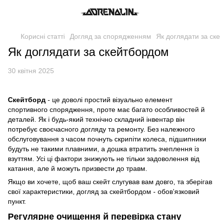
Корисні статті
Догляд за спорядженням
Як доглядати за ск
Як доглядати за скейтбордом
30 квітня 2025
Скейтборд
- це доволі простий візуально елемент
спортивного спорядження, проте має багато особливостей й
деталей. Як і будь-який технічно складний інвентар він
потребує своєчасного догляду та ремонту. Без належного
обслуговування з часом почнуть скрипіти колеса, підшипники
будуть не такими плавними, а дошка втратить зчеплення із
взуттям. Усі ці фактори знижують не тільки задоволення від
катання, але й можуть призвести до травм.
Якщо ви хочете, щоб ваш скейт слугував вам довго, та зберігав
свої характеристики, догляд за скейтбордом - обовʼязковий
пункт.
Регулярне очищення й перевірка стану