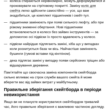
колеса стираються нерівномірно, можуть деформуватися й
проковзувати на стрітовому покритті. Заміну
коліс для
скейта
легко здійснити самостійно — усе, що вам
знадобиться, це комплект підшипників і скейт-тул.
підшипники замінюють при появі сильного люфту, або при
різкому зниженні обертання. Нові підшипники
встановлюються в колесо без зайвих інструментів — за
допомогою осі підвіски їх просто вдавлюють у колесо.
підвіски найрідше підлягають заміні, хіба що у випадках
коли розхитується база чи вісь. Найчастіше замінюють
бушинги (гумові вставки під кінгпіном).
дека підлягає заміні у випадку появи серйозних тріщин або
відшарування деревини.
Памʼятайте що своєчасна заміна компонентів скейтборда
сильно впливає на строк служби вашого скейта й може
вберегти вас від зайвих витрат у майбутньому.
Правильне зберігання скейтборда в періоди
невикористання
Якщо ви не плануєте користуватися скейтбордом тривалий
час, його правильне зберігання є важливою частиною догляду.