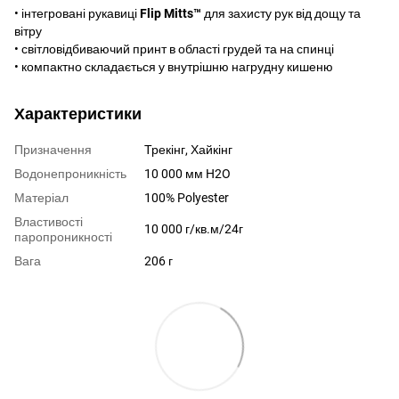
• інтегровані рукавиці
Flip
Mitts™
для захисту рук від дощу та
вітру
• світловідбиваючий принт в області грудей та на спинці
• компактно складається у внутрішню нагрудну кишеню
Характеристики
Призначення
Трекінг, Хайкінг
Водонепроникність
10 000 мм H2O
Матеріал
100% Polyester
Властивості
10 000 г/кв.м/24г
паропроникності
Вага
206 г