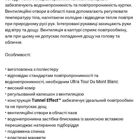
забезпечують водонепроникність та повітропроникність куртки.
Вентиляційні отвори в області пахв допомагають регулювати
температуру тіла, нагнітаючи холодне і відводячи тепле повітря
при природному русі рук. Інтегровані рукавиці захищають руки
від вітру та дощу. Вентиляція в каптурі сприяє повітрообміну,
але при цьому не допускає попадання дощу на голову та
обличчя.
Особливості:
• виготовлена ​​з поліестеру
• відповідає стандартам повітропроникності та
водонепроникності, необхідним Ultra Tour Du Mont Blanc
• високий комір
• регульований капюшон з вентиляцією
• конструкція
Tunnel
Effect™
забезпечує ідеальний повітрообмін
та не пропускає дощ
• вентиляційні отвори в області пахв
• водонепроникна застібка-блискавка із захисною вставкою
перешкоджає натиранню підборіддя
• подовжена спинка
• еластичні манжети