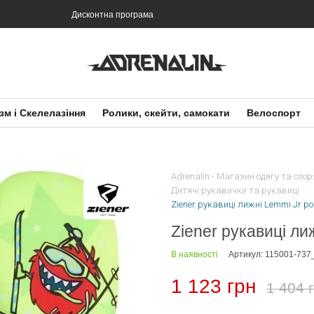
Дисконтна програма
зм і Скелелазіння
Ролики, скейти, самокати
Велоспорт
Adrenalin - Магазин одягу та спо
Дитячі рукавички та рукавиці
Ziener рукавиці лижні Lemmi Jr poi
Ziener рукавиці ли
В наявності
Артикул: 115001-737
1 123 грн
1 404 