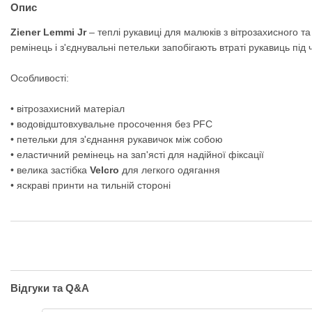
Опис
Ziener
Lemmi
Jr
– теплі рукавиці для малюків з вітрозахисного та
ремінець і з'єднувальні петельки запобігають втраті рукавиць під 
Особливості:
• вітрозахисний матеріал
• водовідштовхувальне просочення без PFC
• петельки для з'єднання рукавичок між собою
• еластичний ремінець на зап'ясті для надійної фіксації
• велика застібка
Velcro
для легкого одягання
• яскраві принти на тильній стороні
Відгуки та Q&A