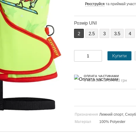
Реєструйся
та приймай участ
%
Розмір UNI
2
2.5
3
3.5
4
Купити
ОПЛАТА ЧАСТИНАМИ
3 платежі по 374.33 грн
Призначення
Лижний спорт, Сноу
Матеріал
100% Polyester