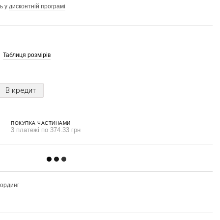
ь у
дисконтній програмі
Таблиця розмірів
В кредит
ПОКУПКА ЧАСТИНАМИ
3 платежі по 374.33 грн
бординг