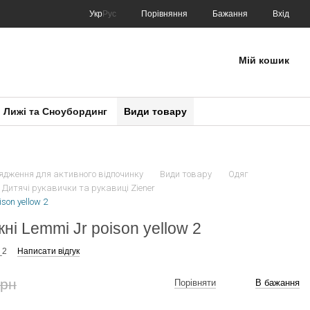
Порівняння
Укр
Рус
Бажання
Вхід
Мій кошик
Лижі та Сноубординг
Види товару
рядження для активного відпочинку
Види товару
Одяг
Дитячі рукавички та рукавиці Ziener
son yellow 2
жні Lemmi Jr poison yellow 2
_2
Написати відгук
грн
Порівняти
В бажання