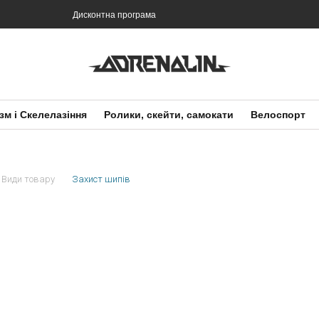
Дисконтна програма
зм і Скелелазіння
Ролики, скейти, самокати
Велоспорт
Види товару
Захист шипів