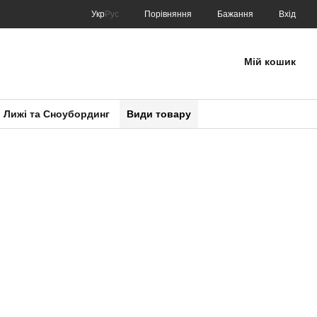
Порівняння
Укр
Рус
Бажання
Вхід
Мій кошик
Лижі та Сноубординг
Види товару