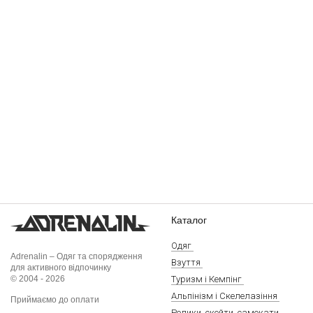
Каталог
Одяг
Adrenalin – Одяг та спорядження
Взуття
для активного відпочинку
© 2004 - 2026
Туризм і Кемпінг
Альпінізм і Скелелазіння
Приймаємо до оплати
Ролики, скейти, самокати