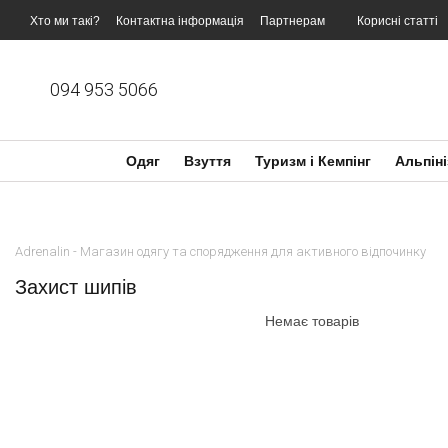
Перейти до основного контенту
Хто ми такі?
Контактна інформація
Партнерам
Корисні статті
094 953 5066
Одяг
Взуття
Туризм і Кемпінг
Альпіні
Adrenalin - Магазин одягу та спорядження для активного відпочинку
Захист шипів
Немає товарів