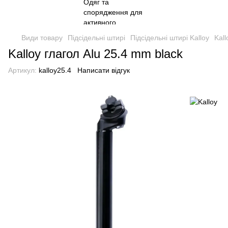
Види товару
Підсідельні штирі
Підсідельні штирі Kalloy
Kall
Kalloy глагол Alu 25.4 mm black
Артикул:
kalloy25.4
Написати відгук