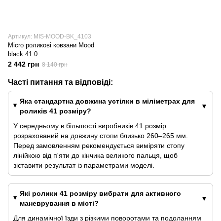
Артикул: MIS-MOOD-BK_4103
Micro роликові ковзани Mood
black 41.0
2 442 грн
8 140 грн
Часті питання та відповіді:
Яка стандартна довжина устілки в міліметрах для
роликів 41 розміру?
У середньому в більшості виробників 41 розмір
розрахований на довжину стопи близько 260–265 мм.
Перед замовленням рекомендується виміряти стопу
лінійкою від п'яти до кінчика великого пальця, щоб
зіставити результат із параметрами моделі.
Які ролики 41 розміру вибрати для активного
маневрування в місті?
Для динамічної їзди з різкими поворотами та подоланням