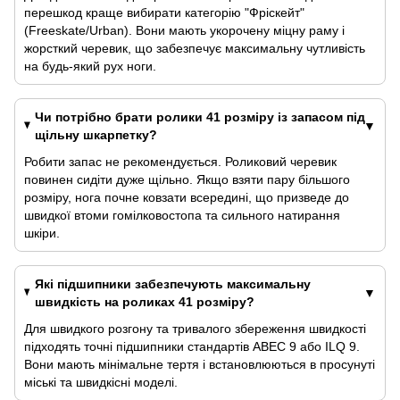
перешкод краще вибирати категорію "Фріскейт"
(Freeskate/Urban). Вони мають укорочену міцну раму і
жорсткий черевик, що забезпечує максимальну чутливість
на будь-який рух ноги.
Чи потрібно брати ролики 41 розміру із запасом під
щільну шкарпетку?
Робити запас не рекомендується. Роликовий черевик
повинен сидіти дуже щільно. Якщо взяти пару більшого
розміру, нога почне ковзати всередині, що призведе до
швидкої втоми гомілковостопа та сильного натирання
шкіри.
Які підшипники забезпечують максимальну
швидкість на роликах 41 розміру?
Для швидкого розгону та тривалого збереження швидкості
підходять точні підшипники стандартів ABEC 9 або ILQ 9.
Вони мають мінімальне тертя і встановлюються в просунуті
міські та швидкісні моделі.