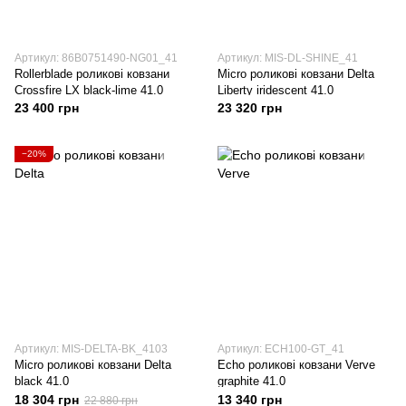
Артикул: 86B0751490-NG01_41
Артикул: MIS-DL-SHINE_41
Rollerblade роликові ковзани
Micro роликові ковзани Delta
Crossfire LX black-lime 41.0
Liberty iridescent 41.0
23 400 грн
23 320 грн
−20%
Артикул: MIS-DELTA-BK_4103
Артикул: ECH100-GT_41
Micro роликові ковзани Delta
Echo роликові ковзани Verve
black 41.0
graphite 41.0
18 304 грн
13 340 грн
22 880 грн