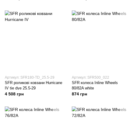
Артикул: SFR180-TD_25.5-29
Артикул: SFR500_022
SFR роликові ковзани Hurricane
SFR колеса Inline Wheels
IV tie dye 25.5-29
80/82A white
4 508 грн
874 грн