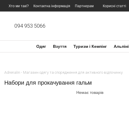
Перейти до основного контенту
Хто ми такі?
Контактна інформація
Партнерам
Корисні статті
094 953 5066
Одяг
Взуття
Туризм і Кемпінг
Альпіні
Adrenalin - Магазин одягу та спорядження для активного відпочинку
Набори для прокачування гальм
Немає товарів