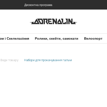
Дисконтна програма
зм і Скелелазіння
Ролики, скейти, самокати
Велоспорт
Види товару
Набори для прокачування гальм