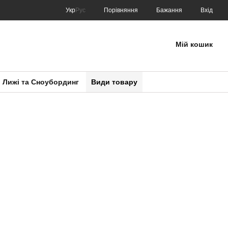
Порівняння
Укр
Рус
Бажання
Вхід
Мій кошик
Лижі та Сноубординг
Види товару