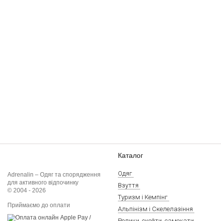
Каталог
Одяг
Adrenalin – Одяг та спорядження
для активного відпочинку
Взуття
© 2004 - 2026
Туризм і Кемпінг
Приймаємо до оплати
Альпінізм і Скелелазіння
Ролики, скейти, самокати