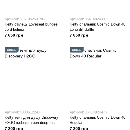
Артикул: 61510525-BNG
Артикул: 35414824-LR
Kelty стілець Loveseat bungee
Kelty спальник Cosmic Down 40
cord-beluga
Long dill-duffle
7 650 грн
7 650 грн
ВІДЕО
ВІДЕО
Артикул: 40836122-DT
Артикул: 35414824-RR
Kelty тент для душу Discovery
Kelty спальник Cosmic Down 40
H2GO iceberg green-deep teal
Regular
7 200 грн
7 200 грн