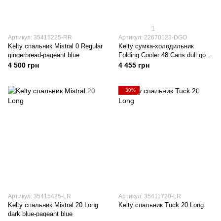
1
Артикул: 35415225-RR
Артикул: 22670123-DGO
Kelty спальник Mistral 0 Regular
Kelty сумка-холодильник
gingerbread-pageant blue
Folding Cooler 48 Cans dull gold-
deep teal
4 500 грн
4 455 грн
−30%
Артикул: 35415425-LR
Артикул: 35411720-LR
Kelty спальник Mistral 20 Long
Kelty спальник Tuck 20 Long
dark blue-pageant blue