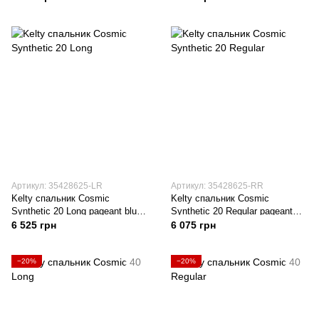
Артикул: 35428625-LR
Артикул: 35428625-RR
Kelty спальник Cosmic
Kelty спальник Cosmic
Synthetic 20 Long pageant blue-
Synthetic 20 Regular pageant
bering sea
blue-bering sea
6 525 грн
6 075 грн
−20%
−20%