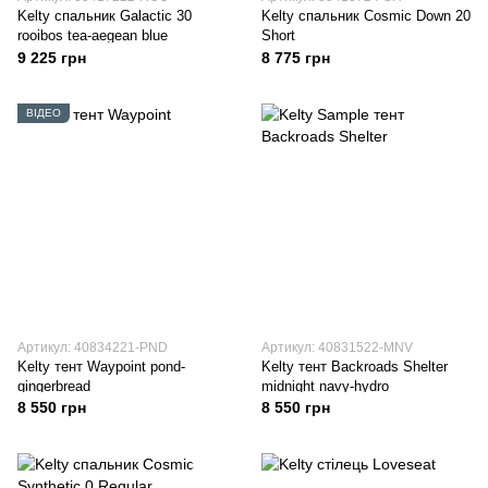
Kelty спальник Galactic 30
Kelty спальник Cosmic Down 20
rooibos tea-aegean blue
Short
9 225 грн
8 775 грн
ВІДЕО
Артикул: 40834221-PND
Артикул: 40831522-MNV
Kelty тент Waypoint pond-
Kelty тент Backroads Shelter
gingerbread
midnight navy-hydro
8 550 грн
8 550 грн