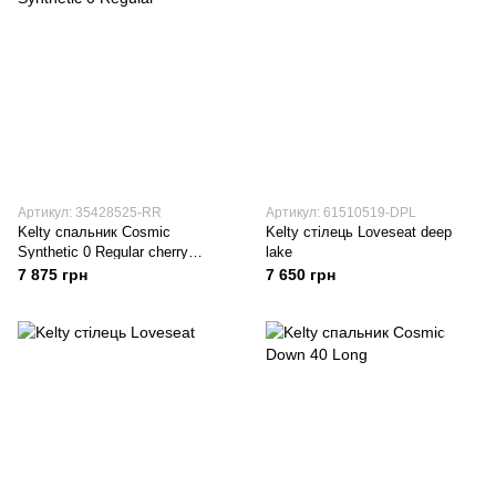
Артикул: 35428525-RR
Артикул: 61510519-DPL
Kelty спальник Cosmic
Kelty стілець Loveseat deep
Synthetic 0 Regular cherry
lake
mahogany-cinnamon stick
7 875 грн
7 650 грн