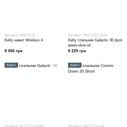
Артикул: 40822526
Артикул: 35417222-DUG
Kelty намет Wireless 4
Kelty спальник Galactic 30 duck
green-olive oil
9 450 грн
9 225 грн
ВІДЕО
ВІДЕО
Артикул: 35417222-ROO
Артикул: 35413724-SR