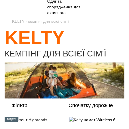
KELTY - кемпінг для всієї сім`ї
KELTY
КЕМПІНГ ДЛЯ ВСІЄЇ СІМ'Ї
Фільтр
Спочатку дорожче
ВІДЕО