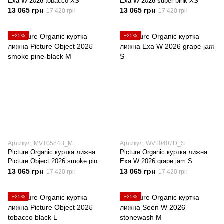
Exa W 2026 tobacco XS
Exa W 2026 super pink XS
13 065 грн
13 065 грн
17 420 грн
17 420 грн
−25%
−25%
Артикул: MVT0584B_M
Артикул: WVT0407D_S
Picture Organic куртка лижна
Picture Organic куртка лижна
Picture Object 2026 smoke pine-
Exa W 2026 grape jam S
black M
13 065 грн
13 065 грн
17 420 грн
17 420 грн
−25%
−25%