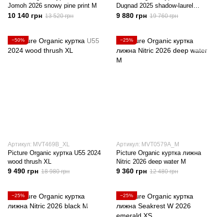
Jomoh 2026 snowy pine print M
Dugnad 2025 shadow-laurel
wreath S
10 140 грн
9 880 грн
13 520 грн
19 760 грн
−50%
−25%
Артикул: MVT469B_XL
Артикул: MVT0579A_M
Picture Organic куртка U55 2024
Picture Organic куртка лижна
wood thrush XL
Nitric 2026 deep water M
9 490 грн
9 360 грн
18 980 грн
12 480 грн
−25%
−25%