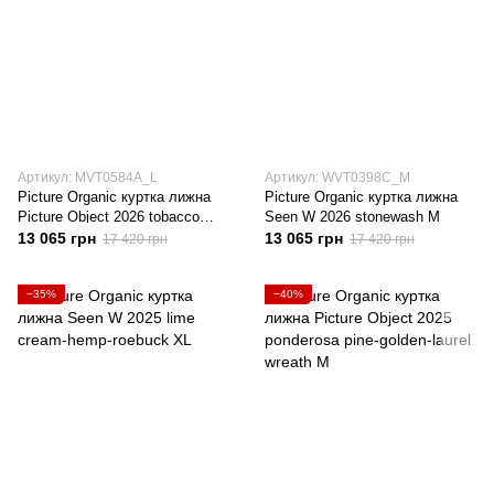
Артикул: MVT0584A_L
Артикул: WVT0398C_M
Picture Organic куртка лижна
Picture Organic куртка лижна
Picture Object 2026 tobacco
Seen W 2026 stonewash M
black L
13 065 грн
13 065 грн
17 420 грн
17 420 грн
−35%
−40%