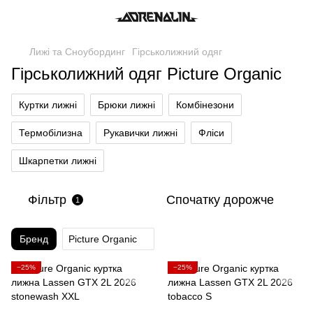
Лижі та Сноубординг
Гірськолижний одяг
Гірськолижний одяг Picture Organic
Куртки лижні
Брюки лижні
Комбінезони
Термобілизна
Рукавички лижні
Фліси
Шкарпетки лижні
Фільтр
Спочатку дорожче
1
Бренд
Picture Organic
−25%
−25%