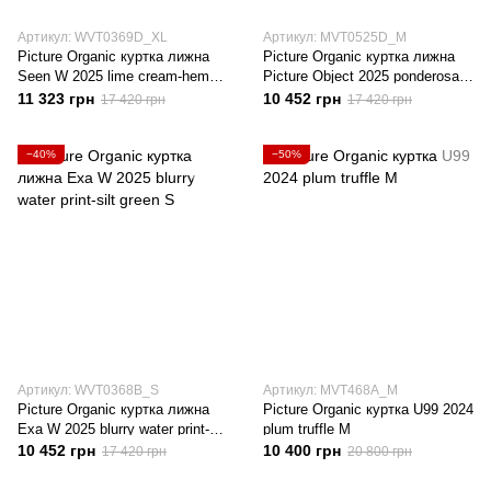
Артикул: WVT0369D_XL
Артикул: MVT0525D_M
Picture Organic куртка лижна
Picture Organic куртка лижна
Seen W 2025 lime cream-hemp-
Picture Object 2025 ponderosa
roebuck XL
pine-golden-laurel wreath M
11 323 грн
10 452 грн
17 420 грн
17 420 грн
−40%
−50%
Артикул: WVT0368B_S
Артикул: MVT468A_M
Picture Organic куртка лижна
Picture Organic куртка U99 2024
Exa W 2025 blurry water print-silt
plum truffle M
green S
10 452 грн
10 400 грн
17 420 грн
20 800 грн