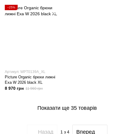
−25%
Артикул: WPT0139A_XL
Picture Organic брюки лижні
Exa W 2026 black XL
8 970 грн
11 960 грн
Показати ще 35 товарів
Назад
Вперед
1
з 4