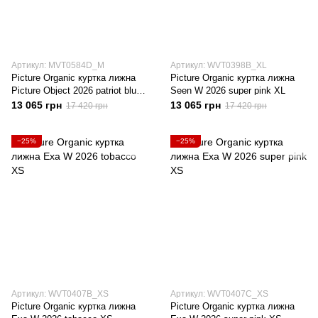
Артикул: MVT0584D_M
Артикул: WVT0398B_XL
Picture Organic куртка лижна
Picture Organic куртка лижна
Picture Object 2026 patriot blue-
Seen W 2026 super pink XL
neon flare M
13 065 грн
13 065 грн
17 420 грн
17 420 грн
−25%
−25%
Артикул: WVT0407B_XS
Артикул: WVT0407C_XS
Picture Organic куртка лижна
Picture Organic куртка лижна