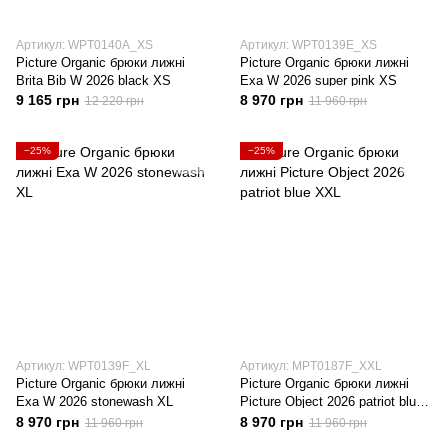
Артикул: WPT0140A_XS
Артикул: WPT0139E_XS
Picture Organic брюки лижні
Picture Organic брюки лижні
Brita Bib W 2026 black XS
Exa W 2026 super pink XS
9 165 грн
8 970 грн
12 220 грн
11 960 грн
−25%
−25%
Артикул: WPT0139F_XL
Артикул: MPT0187F_XXL
Picture Organic брюки лижні
Picture Organic брюки лижні
Exa W 2026 stonewash XL
Picture Object 2026 patriot blue
XXL
8 970 грн
8 970 грн
11 960 грн
11 960 грн