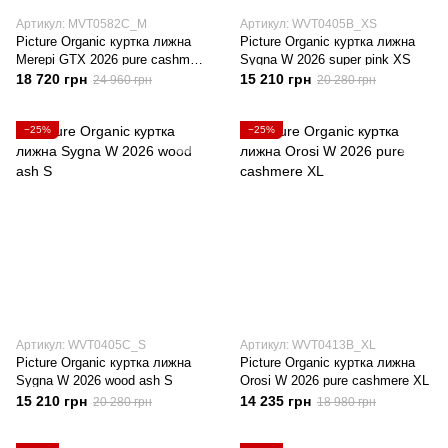
Артикул: MVT0582C_M
Артикул: WVT0405B_XS
Picture Organic куртка лижна
Picture Organic куртка лижна
Merepi GTX 2026 pure cashmere
Sygna W 2026 super pink XS
M
18 720 грн
15 210 грн
24 960 грн
20 280 грн
−25%
−25%
Артикул: WVT0405C_S
Артикул: WVT0413B_XL
Picture Organic куртка лижна
Picture Organic куртка лижна
Sygna W 2026 wood ash S
Orosi W 2026 pure cashmere XL
15 210 грн
14 235 грн
20 280 грн
18 980 грн