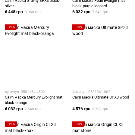
Cairn маска Gravity SPX3 black-
Cairn маска Pearl Evolight mat
silver
black-purple leopard
6 448 грн
6 032 грн
8 060 грн
7 540 грн
−20%
−20%
Артикул: 0581164-4502
Артикул: 0581341-802
Cairn маска Mercury Evolight mat
Cairn маска Ultimate SPX3 wood
black-orange
6 032 грн
4 576 грн
7 540 грн
5 720 грн
−20%
−20%