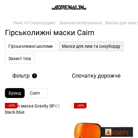
Лижі та Сноубординг
Захисне екіпірування
Маски для лиж 
Гірськолижні маски Cairn
Гірськолижні шоломи
Маски для лиж та сноуборду
Захист тіла
Фільтр
Спочатку дорожче
1
Бренд
Cairn
−20%
−20%