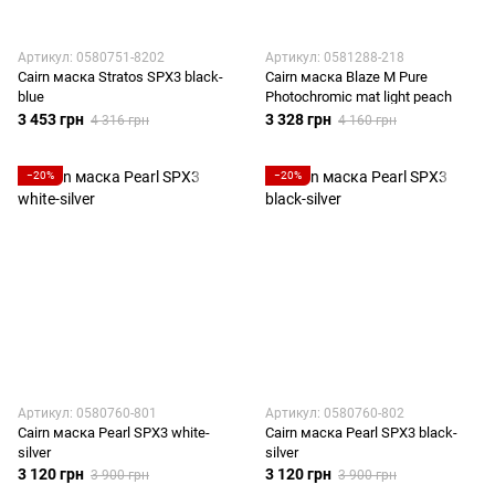
Артикул: 0580751-8202
Артикул: 0581288-218
Cairn маска Stratos SPX3 black-
Cairn маска Blaze M Pure
blue
Photochromic mat light peach
3 453 грн
3 328 грн
4 316 грн
4 160 грн
−20%
−20%
Артикул: 0580760-801
Артикул: 0580760-802
Cairn маска Pearl SPX3 white-
Cairn маска Pearl SPX3 black-
silver
silver
3 120 грн
3 120 грн
3 900 грн
3 900 грн