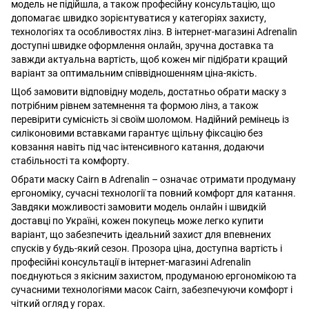
модель не підійшла, а також професійну консультацію, що
допомагає швидко зорієнтуватися у категоріях захисту,
технологіях та особливостях лінз. В інтернет-магазині Adrenalin
доступні швидке оформлення онлайн, зручна доставка та
завжди актуальна вартість, щоб кожен міг підібрати кращий
варіант за оптимальним співвідношенням ціна-якість.
Щоб замовити відповідну модель, достатньо обрати маску з
потрібним рівнем затемнення та формою лінз, а також
перевірити сумісність зі своїм шоломом. Надійний ремінець із
силіконовими вставками гарантує щільну фіксацію без
ковзання навіть під час інтенсивного катання, додаючи
стабільності та комфорту.
Обрати маску Cairn в Adrenalin – означає отримати продуману
ергономіку, сучасні технології та повний комфорт для катання.
Завдяки можливості замовити модель онлайн і швидкій
доставці по Україні, кожен покупець може легко купити
варіант, що забезпечить ідеальний захист для впевнених
спусків у будь-який сезон. Прозора ціна, доступна вартість і
професійні консультації в інтернет-магазині Adrenalin
поєднуються з якісним захистом, продуманою ергономікою та
сучасними технологіями масок Cairn, забезпечуючи комфорт і
чіткий огляд у горах.