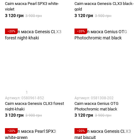
Cairn маска Pearl SPX3 white-
Cairn маска Genesis CLX3 black-
violet
gold
3 120 грн
3 120 грн
3 900 грн
3 900 грн
−20%
−20%
1
Артикул: 0580961-852
Артикул: 0581308-202
Cairn маска Genesis CLX3 forest
Cairn маска Genius OTG
night-khaki
Photochromic mat black
3 120 грн
3 120 грн
3 900 грн
3 900 грн
−20%
−20%