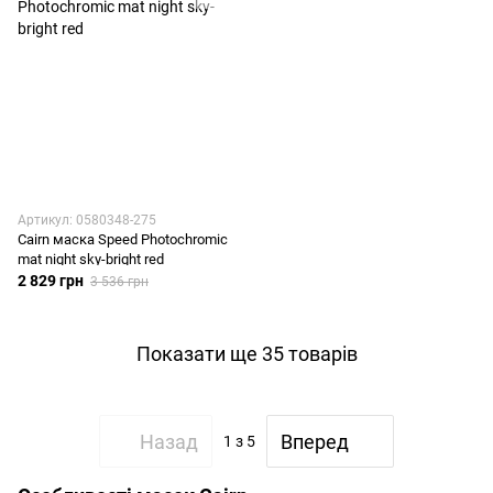
Артикул: 0580348-275
Cairn маска Speed Photochromic
mat night sky-bright red
2 829 грн
3 536 грн
Показати ще 35 товарів
Назад
Вперед
1
з 5