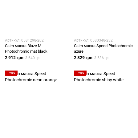
Артикул: 0581298-202
Артикул: 0580348-232
Cairn маска Blaze M
Cairn маска Speed Photochromic
Photochromic mat black
azure
2 912 грн
2 829 грн
3 640 грн
3 536 грн
−20%
−20%