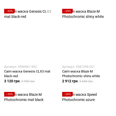
−20%
−20%
Артикул: 0580961-902
Артикул: 0581298-201
Cairn маска Genesis CLX3 mat
Cairn маска Blaze M
black-red
Photochromic shiny white
3 120 грн
2 912 грн
3 900 грн
3 640 грн
−20%
−20%