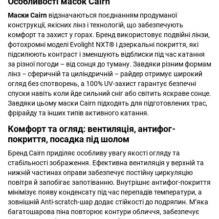
Особливості масок Cairn
Маски Cairn
відзначаються поєднанням продуманої
конструкції, якісних лінз і технологій, що забезпечують
комфорт та захист у горах. Бренд використовує подвійні лінзи,
фотохромні моделі Evolight NXT® і дзеркальні покриття, які
підсилюють контраст і зменшують відблиски під час катання
за різної погоди – від сонця до туману. Завдяки різним формам
лінз – сферичній та циліндричній – райдер отримує широкий
огляд без спотворень, а 100% UV-захист гарантує безпечні
спуски навіть коли йде сильний сніг або світить яскраве сонце.
Завдяки цьому маски Cairn підходять для підготовлених трас,
фрірайду та інших типів активного катання.
Комфорт та огляд: вентиляція, антифог-
покриття, посадка під шолом
Бренд Cairn приділяє особливу увагу якості огляду та
стабільності зображення. Ефективна вентиляція у верхній та
нижній частинах оправи забезпечує постійну циркуляцію
повітря й запобігає запотіванню. Внутрішнє антифог-покриття
мінімізує появу конденсату під час перепадів температури, а
зовнішній Anti-scratch-шар додає стійкості до подряпин. М’яка
багатошарова піна повторює контури обличчя, забезпечує