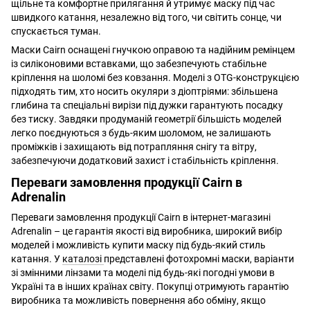
щільне та комфортне прилягання й утримує маску під час
швидкого катання, незалежно від того, чи світить сонце, чи
спускається туман.
Маски Cairn оснащені гнучкою оправою та надійним ремінцем
із силіконовими вставками, що забезпечують стабільне
кріплення на шоломі без ковзання. Моделі з OTG-конструкцією
підходять тим, хто носить окуляри з діоптріями: збільшена
глибина та спеціальні вирізи під дужки гарантують посадку
без тиску. Завдяки продуманій геометрії більшість моделей
легко поєднуються з будь-яким шоломом, не залишають
проміжків і захищають від потрапляння снігу та вітру,
забезпечуючи додатковий захист і стабільність кріплення.
Переваги замовлення продукції Cairn в
Adrenalin
Переваги замовлення продукції Cairn в інтернет-магазині
Adrenalin – це гарантія якості від виробника, широкий вибір
моделей і можливість купити маску під будь-який стиль
катання. У
каталозі
представлені фотохромні маски, варіанти
зі змінними лінзами та моделі під будь-які погодні умови в
Україні та в інших країнах світу. Покупці отримують гарантію
виробника та можливість повернення або обміну, якщо