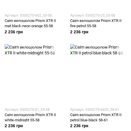
Артикул: 0300270-602_55-58
Артикул: 0300270-25_55-58
Cairn велошолом Prism XTR II
Cairn велошолом Prism XTR II
mat black-neon orange 55-58
fire-petrol 55-58
2 236 грн
2 236 грн
Артикул: 0300270-01_55-58
Артикул: 0300270-6602_58-61
Cairn велошолом Prism XTR II
Cairn велошолом Prism XTR II
white-midnight 55-58
petrol blue-black 58-61
2 236 грн
2 236 грн