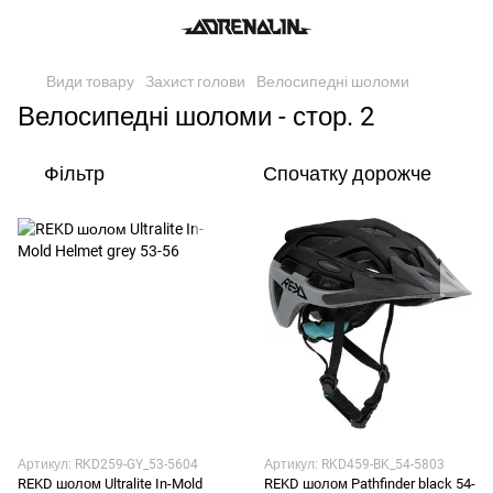
Види товару
Захист голови
Велосипедні шоломи
Велосипедні шоломи - стор. 2
Фільтр
Спочатку дорожче
Артикул: RKD259-GY_53-5604
Артикул: RKD459-BK_54-5803
REKD шолом Ultralite In-Mold
REKD шолом Pathfinder black 54-