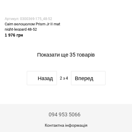
Артикул: 0300369-175_48-52
Cairn велошолом Prism Jr II mat
night-leopard 48-52
1 976 грн
Показати ще 35 товарів
Назад
Вперед
2
з 4
094 953 5066
Контактна інформація