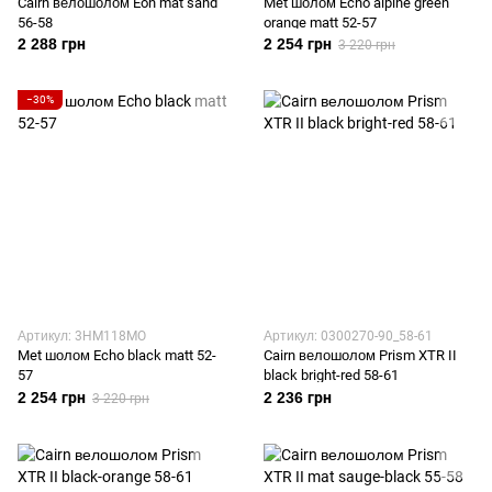
Cairn велошолом Eon mat sand
Met шолом Echo alpine green
56-58
orange matt 52-57
2 288 грн
2 254 грн
3 220 грн
−30%
Артикул: 3HM118MO
Артикул: 0300270-90_58-61
Met шолом Echo black matt 52-
Cairn велошолом Prism XTR II
57
black bright-red 58-61
2 254 грн
2 236 грн
3 220 грн