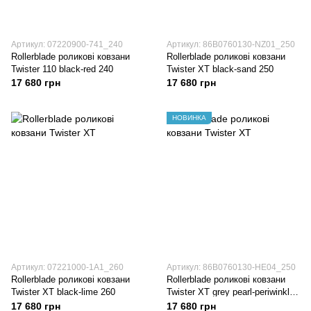
Артикул: 07220900-741_240
Артикул: 86B0760130-NZ01_250
Rollerblade роликові ковзани
Rollerblade роликові ковзани
Twister 110 black-red 240
Twister XT black-sand 250
17 680 грн
17 680 грн
НОВИНКА
Артикул: 07221000-1A1_260
Артикул: 86B0760130-HE04_250
Rollerblade роликові ковзани
Rollerblade роликові ковзани
Twister XT black-lime 260
Twister XT grey pearl-periwinkle
250
17 680 грн
17 680 грн