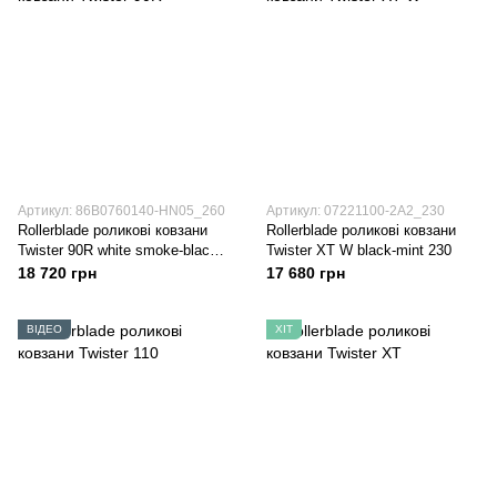
Артикул: 86B0760140-HN05_260
Артикул: 07221100-2A2_230
Rollerblade роликові ковзани
Rollerblade роликові ковзани
Twister 90R white smoke-black
Twister XT W black-mint 230
260
18 720 грн
17 680 грн
ВІДЕО
ХІТ