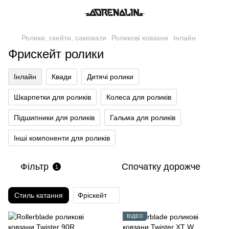
Ролики, скейти, самокати
Роликові ковзани
Інлайн
Фрискейт ролики
Інлайн
Квади
Дитячі ролики
Шкарпетки для роликів
Колеса для роликів
Підшипники для роликів
Гальма для роликів
Інші компоненти для роликів
Фільтр
Спочатку дорожче
1
Стиль катання
Фріскейт
ВІДЕО