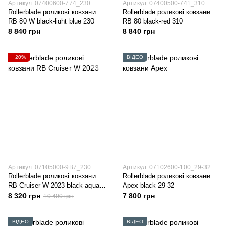
Артикул: 07400600-774_230
Артикул: 07400500-741_310
Rollerblade роликові ковзани
Rollerblade роликові ковзани
RB 80 W black-light blue 230
RB 80 black-red 310
8 840 грн
8 840 грн
−20%
ВІДЕО
Артикул: 07105000-9B7_230
Артикул: 07102600-100_29-32
Rollerblade роликові ковзани
Rollerblade роликові ковзани
RB Cruiser W 2023 black-aqua
Apex black 29-32
230
8 320 грн
7 800 грн
10 400 грн
ВІДЕО
ВІДЕО