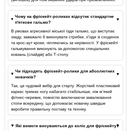
Чому на фріскейт-роликах відсутнє стандартне
п'яткове гальмо?
В умовах агресивної міської їзди гальмо, що виступає
ззаду, заважало б виконувати стрибки, з'їзди зі сходинок
та крос-аут кроки, чіпляючись за нерівності. У фріскейті
гальмування виконують за допомогою спеціальних
ковзань (слайдів) або Т-стопу.
Чи підходять фріскейт-ролики для абсолютних
новачків?
Так, це чудовий вибір для старту. Жорсткий пластиковий
каркас тримає ногу набагато стабільніше, ніж м'який
фітнес-черевик, повністю виключаючи завалювання
стопи всередину, що допомагає новачку швидше
виробити правильну поставу та техніку.
Які вимоги висуваються до коліс для фріскейту?