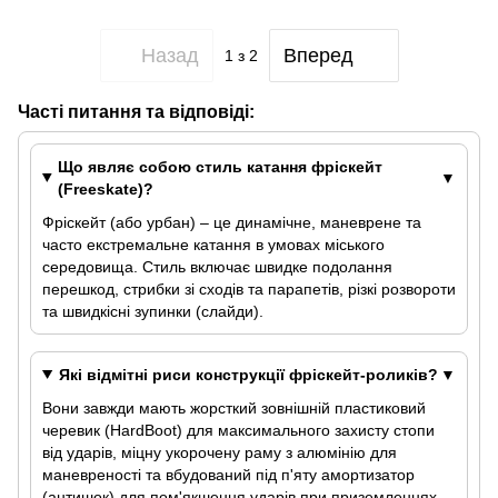
Назад
Вперед
1
з 2
Часті питання та відповіді:
Що являє собою стиль катання фріскейт
(Freeskate)?
Фріскейт (або урбан) – це динамічне, маневрене та
часто екстремальне катання в умовах міського
середовища. Стиль включає швидке подолання
перешкод, стрибки зі сходів та парапетів, різкі розвороти
та швидкісні зупинки (слайди).
Які відмітні риси конструкції фріскейт-роликів?
Вони завжди мають жорсткий зовнішній пластиковий
черевик (HardBoot) для максимального захисту стопи
від ударів, міцну укорочену раму з алюмінію для
маневреності та вбудований під п'яту амортизатор
(антишок) для пом'якшення ударів при приземленнях.