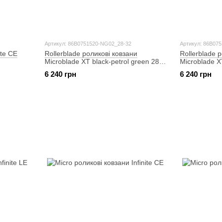
Артикул: 86B0751520-NG02_28-32
Артикул: 86B07
ite CE
Rollerblade роликові ковзани
Rollerblade 
Microblade XT black-petrol green 28-
Microblade X
32
36.5
6 240 грн
6 240 грн