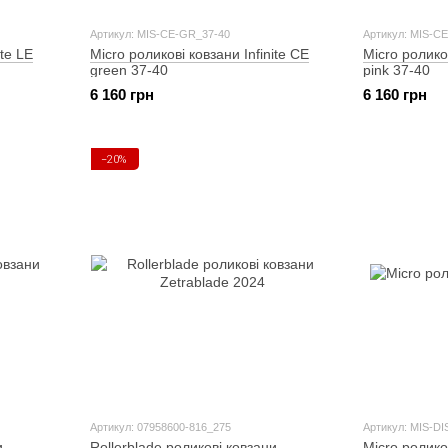
Артикул: MIS-CE-GR_37-40
Артикул: MIS-C
ite LE
Micro роликові ковзани Infinite CE
Micro роликов
green 37-40
pink 37-40
6 160 грн
6 160 грн
−20%
Артикул: 07958600-816_275
Артикул: MIS-DI
и
Rollerblade роликові ковзани
Micro ролико