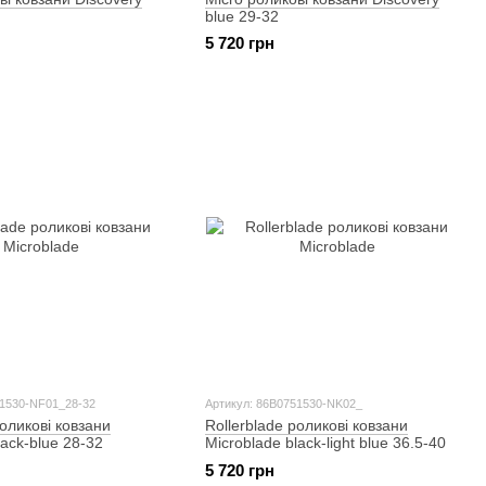
blue 29-32
5 720 грн
51530-NF01_28-32
Артикул: 86B0751530-NK02_
роликові ковзани
Rollerblade роликові ковзани
lack-blue 28-32
Microblade black-light blue 36.5-40
5 720 грн