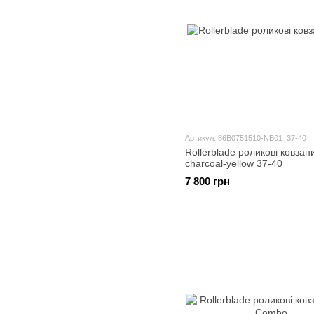
Артикул: 86B0751510-NB01_37-40
Rollerblade роликові ковзан
charcoal-yellow 37-40
7 800 грн