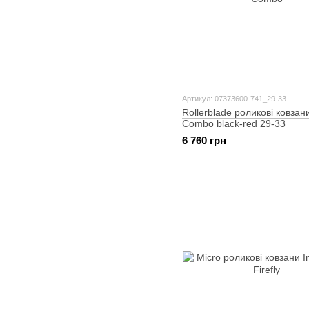
Артикул: 07373600-741_29-33
Rollerblade роликові ковзан
Combo black-red 29-33
6 760 грн