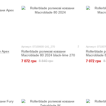
2
Артикул: 07100600-1A1_270
Артикул: 07100
и Apex
Rollerblade роликові ковзани
Rollerblade 
Macroblade 80 2024 black-lime 270
Macroblade 8
coral 240
7 072 грн
7 072 грн
8 840 грн
8