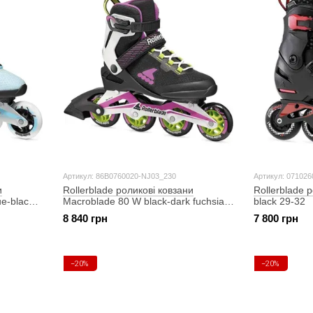
Артикул: 86B0760020-NJ03_230
Артикул: 071026
и
Rollerblade роликові ковзани
Rollerblade 
e-black
Macroblade 80 W black-dark fuchsia
black 29-32
230
8 840 грн
7 800 грн
−20%
−20%