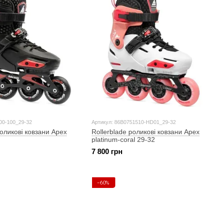
00-100_29-32
Артикул: 86B0751510-HD01_29-32
роликові ковзани Apex
Rollerblade роликові ковзани Apex
platinum-coral 29-32
7 800 грн
−60%