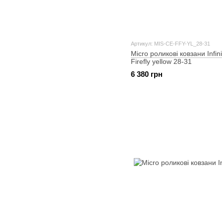
Артикул: MIS-CE-FFY-YL_28-31
Micro роликові ковзани Infin
Firefly yellow 28-31
6 380 грн