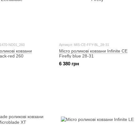
51470-ND01_260
Артикул: MIS-CE-FFY-BL_28-31
роликові ковзани
Micro роликові ковзани Infinite CE
lack-red 260
Firefly blue 28-31
6 380 грн