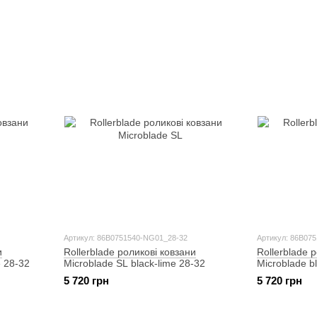
Артикул: 86B0751540-NG01_28-32
Артикул: 86B07
и
Rollerblade роликові ковзани
Rollerblade 
e 28-32
Microblade SL black-lime 28-32
Microblade b
5 720 грн
5 720 грн