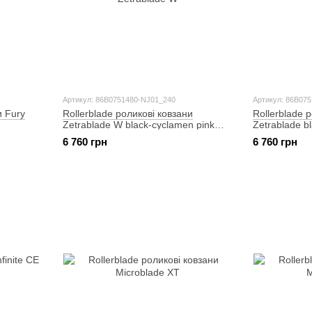
Артикул: 86B0751480-NJ01_240
Артикул: 86B07
и Fury
Rollerblade роликові ковзани
Rollerblade 
Zetrablade W black-cyclamen pink
Zetrablade b
240
6 760 грн
6 760 грн