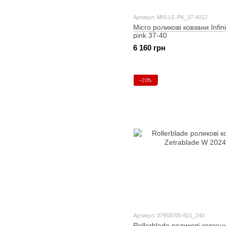
Артикул: MIS-LE-PK_37-4012
Micro роликові ковзани Infin
pink 37-40
6 160 грн
−20%
Артикул: 07958700-821_240
Rollerblade роликові ковзан