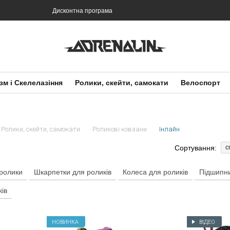
Дисконтна програма
зм і Скелелазіння
Ролики, скейти, самокати
Велоспорт
Ролики, скейти, самокати
Роликові ковзани
Інлайн
Сортування:
с
 ролики
Шкарпетки для роликів
Колеса для роликів
Підшипни
ків
НОВИНКА
ВІДЕО