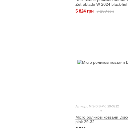
Zetrablade W 2024 black-ligh
240
5 824 грн
7 280 грн
Артикул: MIS-DIS-PK_29-3212
2
Micro роликові ковзани Disc
pink 29-32