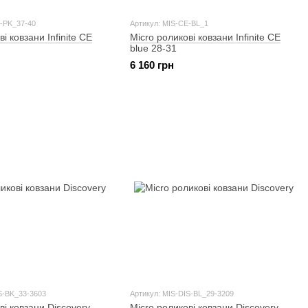
E-PK_37-40
Артикул: MIS-CE-BL_1
і ковзани Infinite CE
Micro роликові ковзани Infinite CE
blue 28-31
6 160 грн
S-BK_33-3603
Артикул: MIS-DIS-BL_29-3209
ві ковзани Discovery
Micro роликові ковзани Discovery