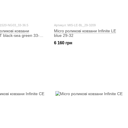
51520-NG03_33-36.5
Артикул: MIS-LE-BL_29-3209
роликові ковзани
Micro роликові ковзани Infinite LE
T black-sea green 33-
blue 29-32
6 160 грн