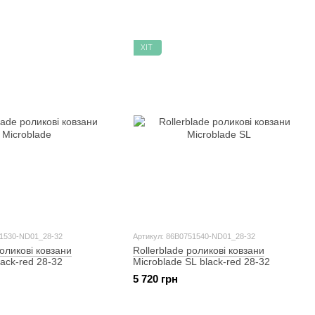
ХІТ
51530-ND01_28-32
Артикул: 86B0751540-ND01_28-32
роликові ковзани
Rollerblade роликові ковзани
lack-red 28-32
Microblade SL black-red 28-32
5 720 грн