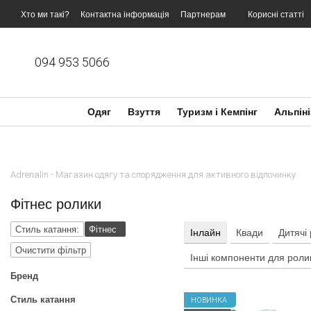
Перейти до основного контенту
Хто ми такі?
Контактна інформація
Партнерам
Корисні статті
094 953 5066
Одяг
Взуття
Туризм і Кемпінг
Альпіні
Adrenalin - Магазин одягу та спорядження для активного відпочинку
Фітнес ролики
Стиль катання:
Фітнес
Інлайн
Квади
Дитячі
Очистити фільтр
Інші компоненти для роли
Бренд
Стиль катання
НОВИНКА