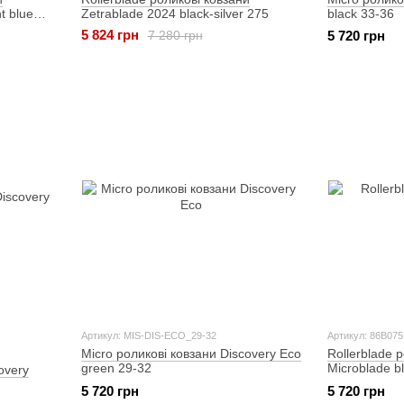
t blue
Zetrablade 2024 black-silver 275
black 33-36
5 824 грн
7 280 грн
5 720 грн
Артикул: MIS-DIS-ECO_29-32
Артикул: 86B07
Micro роликові ковзани Discovery Eco
Rollerblade 
green 29-32
Microblade b
overy
5 720 грн
5 720 грн