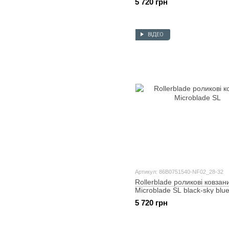
5 720 грн
ВІДЕО
Артикул: 86B0751540-NF02_28-32
Rollerblade роликові ковзан
Microblade SL black-sky blu
5 720 грн