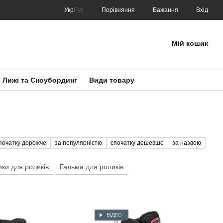
Порівняння
Укр
Рус
Бажання
Вхід
Мій кошик
Лижі та Сноубординг
Види товару
початку дорожче
за популярністю
спочатку дешевше
за назвою
ки для роликів
Гальма для роликів
ВІДЕО