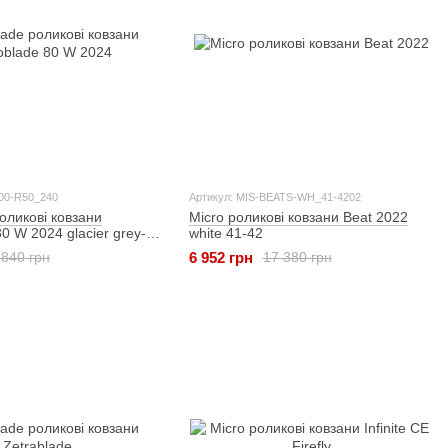
700-R50_240
Артикул: MIS-BEATS-WH_41-4202
роликові ковзани
Micro роликові ковзани Beat 2022
0 W 2024 glacier grey-
white 41-42
6 952 грн
 840 грн
17 380 грн