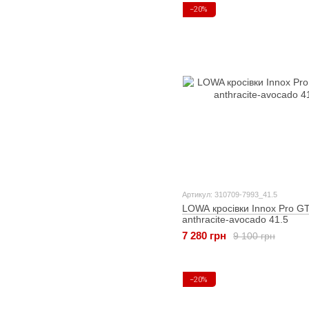
−20%
Артикул: 310709-7993_41.5
LOWA кросівки Innox Pro G
anthracite-avocado 41.5
7 280 грн
9 100 грн
−20%