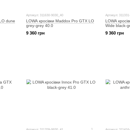
Артикул: 311630-9030_40
Артикул: 311331
 LO dune
LOWA кросівки Maddox Pro GTX LO
LOWA кросів
grey-grey 40.0
Wide black-g
9 360 грн
9 360 грн
1
Артикул: 311709-9930_41
Артикул: 311416