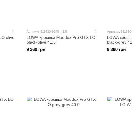
1
1
Артикул: 311630-9948_41.5
Артикул: 311630
O olive-
LOWA кросівки Maddox Pro GTX LO
LOWA кросів
black-olive 41.5
black-grey 41
9 360 грн
9 360 грн