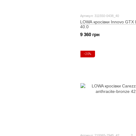
Артикул: 311550-0438_40
LOWA кросівки Innovo GTX
40.0
9 360 грн
−20%
Артикул: 210065-7945_42
2