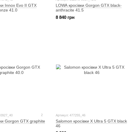
и Innox Evo II GTX
LOWA кросівки Gorgon GTX black-
ronze 41.0
anthracite 41.5
8 840 грн
2
-0927_40
Артикул: 477255_46
ки Gorgon GTX graphite
Salomon кросівки X Ultra 5 GTX black
46