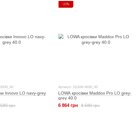
−20%
-6930_40
Артикул: 311640-9030_40
ки Innovo LO navy-grey
LOWA кросівки Maddox Pro LO grey-
grey 40.0
6 864 грн
 580 грн
8 580 грн