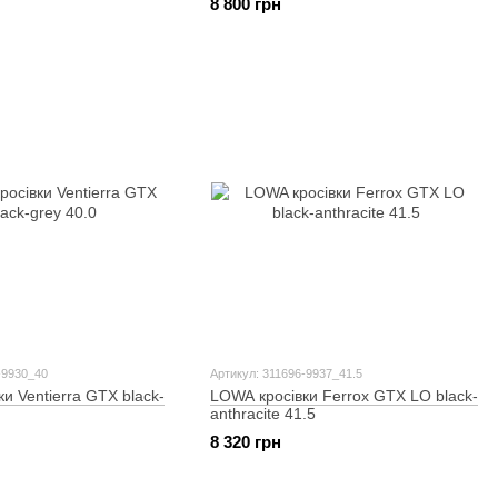
8 800 грн
-9930_40
Артикул: 311696-9937_41.5
и Ventierra GTX black-
LOWA кросівки Ferrox GTX LO black-
anthracite 41.5
8 320 грн