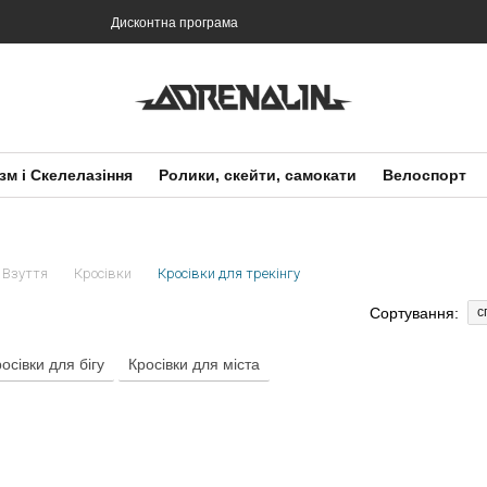
Дисконтна програма
зм і Скелелазіння
Ролики, скейти, самокати
Велоспорт
Взуття
Кросівки
Кросівки для трекінгу
Сортування:
с
осівки для бігу
Кросівки для міста