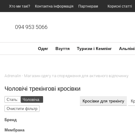
Перейти до основного контенту
Хто ми такі?
Контактна інформація
Партнерам
Корисні статті
094 953 5066
Одяг
Взуття
Туризм і Кемпінг
Альпіні
Adrenalin - Магазин одягу та спорядження для активного відпочинку
Чоловічі трекінгові кросівки
Стать:
Чоловіча
Кросівки для трекінгу
Кр
Очистити фільтр
Бренд
Мембрана