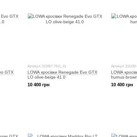
Артикул: 311867-7811_41
Артикул: 211190
vo GTX
LOWA кросівки Renegade Evo GTX
LOWA кросів
LO olive-beige 41.0
humus-brown
10 400 грн
10 400 грн