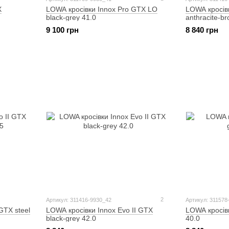
LOWA кросівки Innox Pro GTX LO
LOWA кросівк
X
black-grey 41.0
anthracite-b
9 100 грн
8 840 грн
2
Артикул: 311416-9930_42
Артикул: 311578
GTX steel
LOWA кросівки Innox Evo II GTX
LOWA кросів
black-grey 42.0
40.0