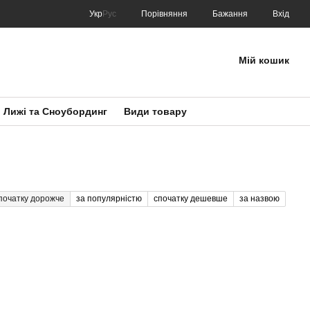
Порівняння
Укр
Рус
Бажання
Вхід
Мій кошик
Лижі та Сноубординг
Види товару
початку дорожче
за популярністю
спочатку дешевше
за назвою