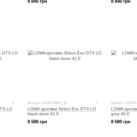
8 840 грн
8 840 грн
1
1
Артикул: 311805-9983_41
Артикул: 311360
GTX LO
LOWA кросівки Sirkos Evo GTX LO
LOWA кросівк
black-dune 41.0
grey 40.0
8 580 грн
8 580 грн