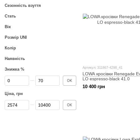
Сезонність взуття
Стать
Вік
Розмір UNI
Колір
Наявність
Артикул: 311867-4298_41
Знижка %
LOWA кросівки Renegade E
Від Знижка %
До Знижка %
LO espresso-black 41.0
ОК
10 400 грн
Ціна, грн
Від Ціна, грн
До Ціна, грн
ОК