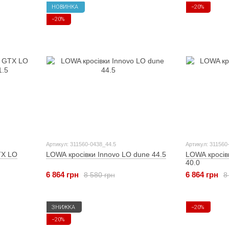
НОВИНКА
−20%
−20%
Артикул: 311560-0438_44.5
Артикул: 311560
TX LO
LOWA кросівки Innovo LO dune 44.5
LOWA кросів
40.0
6 864 грн
6 864 грн
8 580 грн
8
ЗНИЖКА
−20%
−20%