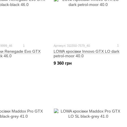
1
-9999_46
1
Артикул: 311550-7579_40
LOWA кросівки Innovo GTX LO dark
ки Renegade Evo GTX
petrol-moor 40.0
ck 46.0
9 360 грн