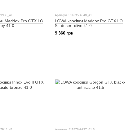
-9930_41
Артикул: 311635-4948_41
ки Maddox Pro GTX LO
LOWA кросівки Maddox Pro GTX LO
rey 41.0
SL desert-olive 41.0
9 360 грн
-7945_41
Артикул: 311578-9937_41.5