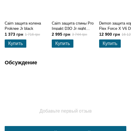
Cairn защита колена
Cairn защита спины Pro
Demon защита ко
Proknee Jr black
Impakt D3O Jr night
Flex Force X V6 
sky-camo 6
1 373 грн
2 995 грн
12 900 грн
1 716 грн
3 744 грн
16 12
Купить
Купить
Купить
Обсуждение
Добавьте первый отзыв