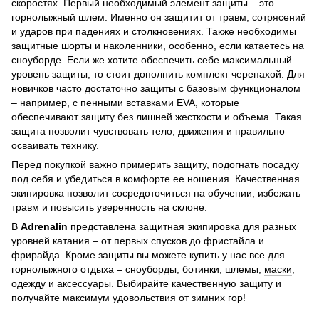
скоростях. Первый необходимый элемент защиты – это
горнолыжный шлем. Именно он защитит от травм, сотрясений
и ударов при падениях и столкновениях. Также необходимы
защитные шорты и наколенники, особенно, если катаетесь на
сноуборде. Если же хотите обеспечить себе максимальный
уровень защиты, то стоит дополнить комплект черепахой. Для
новичков часто достаточно защиты с базовым функционалом
– например, с пенными вставками EVA, которые
обеспечивают защиту без лишней жесткости и объема. Такая
защита позволит чувствовать тело, движения и правильно
осваивать технику.
Перед покупкой важно примерить защиту, подогнать посадку
под себя и убедиться в комфорте ее ношения. Качественная
экипировка позволит сосредоточиться на обучении, избежать
травм и повысить уверенность на склоне.
В
Adrenalin
представлена защитная экипировка для разных
уровней катания – от первых спусков до фристайла и
фрирайда. Кроме защиты вы можете купить у нас все для
горнолыжного отдыха – сноуборды, ботинки, шлемы,
маски
,
одежду и аксессуары. Выбирайте качественную защиту и
получайте максимум удовольствия от зимних гор!