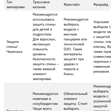
Тип
Трассовое
Фристайл
Фрирайд
экипировки
катание
Рекомендуется
использовать
Рекомендуется
Хорошим
защиту спины
выбирать
выбором с
для детей и
модели с
модели че
подростков.
жестким
с защитой
Для взрослых,
панцирем или
Защита
спины, пл
желающих
технологией
спины/
ключиц. В
повысить
D3O. Такие
Черепаха
также про
уровень
материалы
совместим
безопасности,
защитят при
черепахи 
защита спины –
ударах о
лавинным
также важный
перила и
рюкзаком.
элемент
боксы.
экипировки.
Рекоменд
выбирать
Рекомендуются
Обязательный
модели с
новичкам и
элемент
усиленной
сноубордистам.
защиты. Стоит
защитой
Чаще всего
выбирать