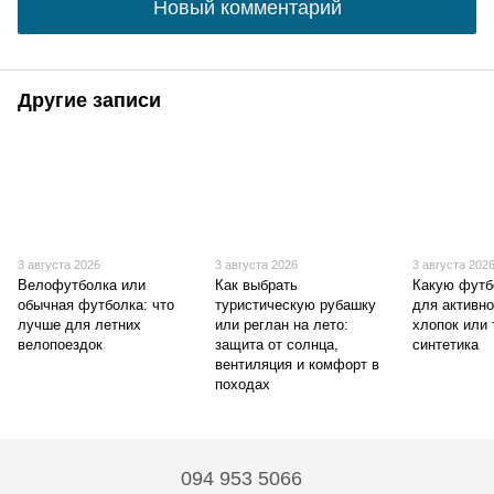
Новый комментарий
Другие записи
3 августа 2026
3 августа 2026
3 августа 202
Велофутболка или
Как выбрать
Какую футб
обычная футболка: что
туристическую рубашку
для активно
лучше для летних
или реглан на лето:
хлопок или
велопоездок
защита от солнца,
синтетика
вентиляция и комфорт в
походах
094 953 5066