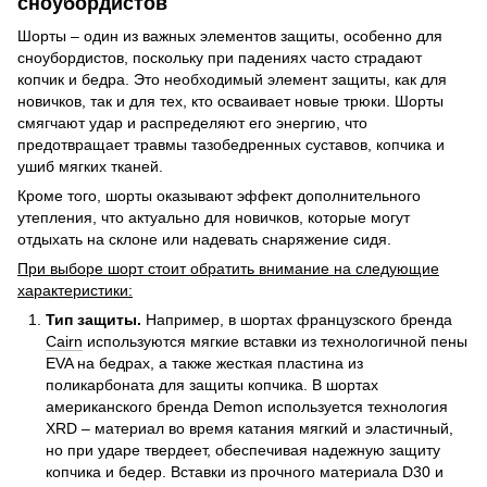
сноубордистов
Шорты – один из важных элементов защиты, особенно для
сноубордистов, поскольку при падениях часто страдают
копчик и бедра. Это необходимый элемент защиты, как для
новичков, так и для тех, кто осваивает новые трюки. Шорты
смягчают удар и распределяют его энергию, что
предотвращает травмы тазобедренных суставов, копчика и
ушиб мягких тканей.
Кроме того, шорты оказывают эффект дополнительного
утепления, что актуально для новичков, которые могут
отдыхать на склоне или надевать снаряжение сидя.
При выборе шорт стоит обратить внимание на следующие
характеристики:
Тип защиты.
Например, в шортах французского бренда
Cairn
используются мягкие вставки из технологичной пены
EVA на бедрах, а также жесткая пластина из
поликарбоната для защиты копчика. В шортах
американского бренда Demon используется технология
XRD – материал во время катания мягкий и эластичный,
но при ударе твердеет, обеспечивая надежную защиту
копчика и бедер. Вставки из прочного материала D30 и