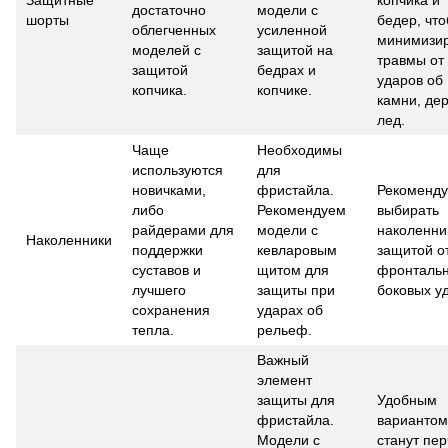
Защитные
копчика и
достаточно
модели с
шорты
бедер, что
облегченных
усиленной
минимизир
моделей с
защитой на
травмы от
защитой
бедрах и
ударов об
копчика.
копчике.
камни, дер
лед.
Чаще
Необходимы
используются
для
новичками,
фристайла.
Рекоменду
либо
Рекомендуем
выбирать
райдерами для
модели с
наколенни
Наколенники
поддержки
кевларовым
защитой о
суставов и
щитом для
фронтальн
лучшего
защиты при
боковых у
сохранения
ударах об
тепла.
рельеф.
Важный
элемент
защиты для
Удобным
фристайла.
вариантом
Модели с
станут пер