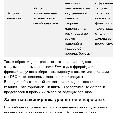
жесткими
с функцие
Чаще
пластинами на
защиты
Защита
актуальна для
внутренней и
запястья.
запястья
новичков или
тыльной
основной
сноубордистов.
стороне
функции, 
ладони снизят
также защ
риск травм во
от влаги и
время
холода во
падений и
время спус
ударов об
перила, боксы.
Таким образом, для трассового катания часто достаточно
защиты с пенными вставками EVA, а для фрирайда и
фристайла лучше выбирать экипировку с такими материалами
как D3O и технологиями многослойной защиты.
Еще один обязательный элемент защиты для всех типов
катания – это
горнолыжный шлем
. В ассортименте Adrenalin
представлен широкий их выбор от ведущих брендов.
Защитная экипировка для детей и взрослых
При выборе защитной экипировки для детей важно учитывать
посадку, вес и надежную фиксацию. Защита не должна