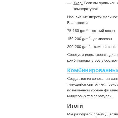
Уход.
Если вы привыкли к
температурах.
Назначение шерсти мериноса
В частности:
75-150 g/m² – летний сезон
150-200 g/m² - демисезон
200-260 g/m² – зимний сезон
Советуем использовать диап
комбинировать все в соотве
Комбинированные
Создаются из сочетания син
тянущейся синтетики, прекр
повышенном уровне физическ
минусовых температурах.
Итоги
Мы разобрали преимущества