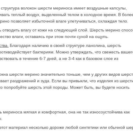
структура волокон шерсти мериноса имеет воздушные капсулы,
вать теплый воздух, выделенный телом в холодное время. В боле
рино позволяет избыточной влаге улетучиваться, охлаждая тело.
 отводить влагу от кожи на следующий слой. Шерсть мерино спос
ство влаги, оставаясь при этом почти сухой на ощупь.
тва.
Благодаря наличию в своей структуре ланолина, шерсть
отиводействует бактериям. Можно утверждать, что свежесть вашег
ствовать в течение 6-7 дней, а не 3-4 как в базовом слое из
кна шерсти мерино значительно тоньше, чем у других видов шерст
ывает раздражений и зуда. Если вы привыкли, что изделия из шерст
о попробуйте шерсть этой породы. Может быть, вы будете носить
 мериноса мягкая и комфортная, она не так износоустойчива как
ы.
этот материал несколько дороже любой синтетики или обычной ше