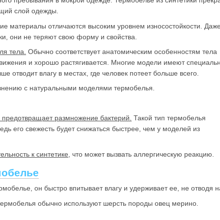
ого пребывания в мокрой одежде. Термобелье из синтетики прекр
ющий слой одежды.
ие материалы отличаются высоким уровнем износостойкости. Даж
ки, они не теряют свою форму и свойства.
ля тела.
Обычно соответствует анатомическим особенностям тела
движения и хорошо растягивается. Многие модели имеют специаль
ше отводит влагу в местах, где человек потеет больше всего.
внению с натуральными моделями термобелья.
о предотвращает размножение бактерий.
Такой тип термобелья
едь его свежесть будет снижаться быстрее, чем у моделей из
ельность к синтетике
, что может вызвать аллергическую реакцию.
мобелье
ермобелье, он быстро впитывает влагу и удерживает ее, не отводя 
термобелья обычно используют шерсть породы овец мерино.