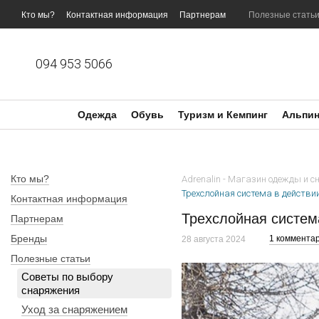
Перейти к основному контенту
Кто мы?
Контактная информация
Партнерам
Полезные стать
094 953 5066
Одежда
Обувь
Туризм и Кемпинг
Альпин
Кто мы?
Adrenalin - Магазин одежды и 
Трехслойная система в действи
Контактная информация
Трехслойная систем
Партнерам
Бренды
1 коммента
28 августа 2024
Полезные статьи
Советы по выбору
снаряжения
Уход за снаряжением