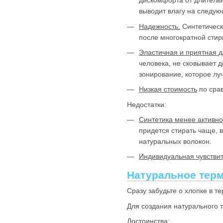
дискомфорта от длительн
выводит влагу на следу
Надежность.
Синтетическ
после многократной стир
Эластичная и приятная д
человека, не сковывает 
зонирование, которое луч
Низкая стоимость
по сра
Недостатки:
Синтетика менее активн
придется стирать чаще, в
натуральных волокон.
Индивидуальная чувствит
Натуральное тер
Сразу забудьте о хлопке в т
Для создания натурального 
Достоинства: