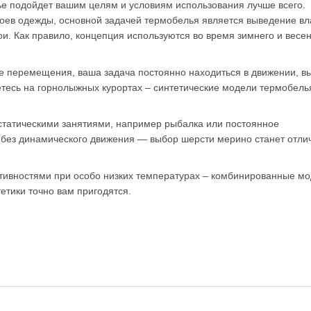
е подойдет вашим целям и условиям использования лучше всего.
оев одежды, основной задачей термобелья является выведение вл
и. Как правило, концепция используются во время зимнего и весе
е перемещения, ваша задача постоянно находиться в движении, в
етесь на горнолыжных курортах – синтетические модели термобель
статическими занятиями, например рыбалка или постоянное
 без динамического движения — выбор шерсти мерино станет отл
тивностями при особо низких температурах – комбинированные м
етики точно вам пригодятся.