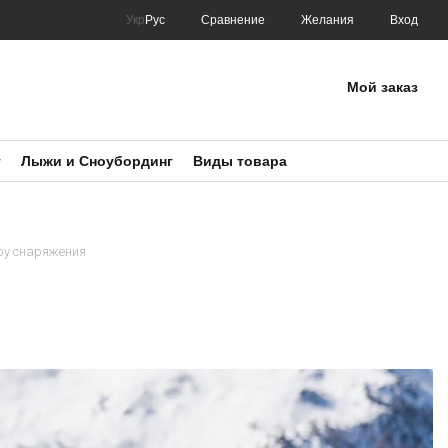
Сравнение
Укр
Рус
Желания
Вход
Мой заказ
т
Лыжи и Сноубординг
Виды товара
ру снаряжения