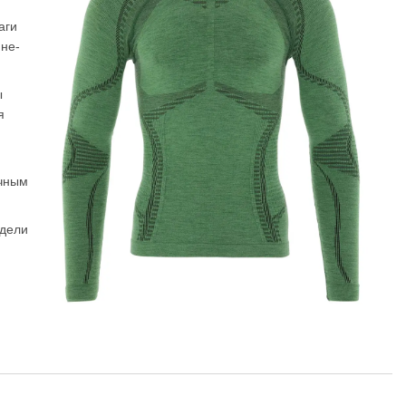
аги
нне-
ы
я
ичным
одели