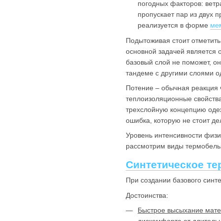
погодных факторов: ветр
пропускает пар из двух 
реализуется в форме
ме
Подытоживая стоит отметить,
основной задачей является 
базовый слой не поможет, он
тандеме с другими слоями о
Потение – обычная реакция 
теплоизоляционные свойства
трехслойную концепцию одеж
ошибка, которую не стоит де
Уровень интенсивности физич
рассмотрим виды термобелья
Синтетическое т
При создании базового синт
Достоинства:
Быстрое высыхание мат