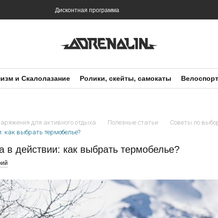
и
Дисконтная программа
изм и Скалолазание
Ролики, скейты, самокаты
Велоспор
снаряжения для активного отдыха
Полезные статьи
Советы по выбо
и: как выбрать термобелье?
а в действии: как выбрать термобелье?
рий