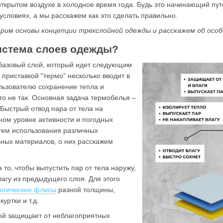
открытом воздухе в холодное время года. Будь это начинающий пу
словиях, а мы расскажем как это сделать правильно.
им основы концепции трехслойной одежды и расскажем об особ
система слоев одежды?
базовый слой, который идет следующим
 приставкой "термо" несколько вводит в
льзователю сохранение тепла и
то не так. Основная задача термобелья –
 Быстрый отвод пара от тела на
ом уровне активности и погодных
тем использования различных
ьных материалов, о них расскажем
 то, чтобы выпустить пар от тела наружу,
лагу из предыдущего слоя. Для этого
огические флисы
разной толщины,
уртки и т.д.
ой защищает от неблагоприятных