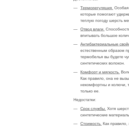
Терморегуляция.
Особая 
которые помогают удержи
теплую погоду шерсть ме
Отвод влаги.
Способность
впитывать большое количе
Антибактериальные свойс
естественным образом пр
термобелья вы будете чув
синтетических волокон.
Комфорт и мягкость.
Воло
Как правило, она не выз
некомфортны и колючи, т
только ее.
Недостатки:
Срок службы.
Хотя шерсть
синтетические материал
Стоимость.
Как правило, 