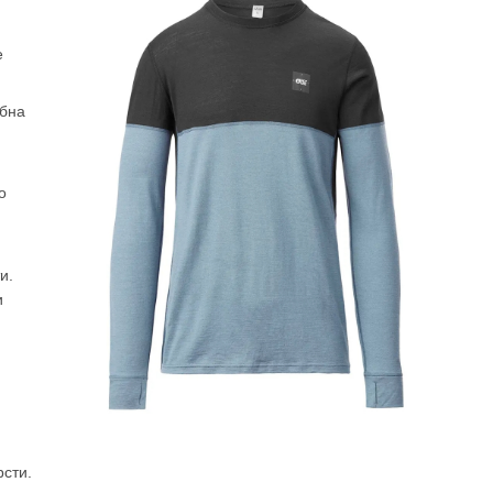
е
обна
о
и.
и
рсти.