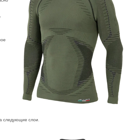
асно
е
ное
на следующие слои.