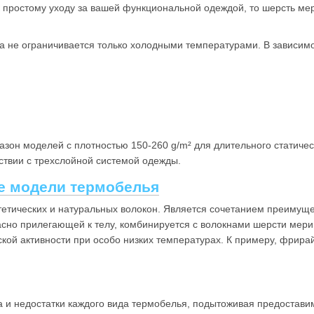
 простому уходу за вашей функциональной одеждой, то шерсть мери
 не ограничивается только холодными температурами. В зависимос
азон моделей с плотностью 150-260 g/m² для длительного статичес
тствии с трехслойной системой одежды.
 модели термобелья
тетических и натуральных волокон. Является сочетанием преимущес
асно прилегающей к телу, комбинируется с волокнами шерсти мер
ой активности при особо низких температурах. К примеру, фрира
 и недостатки каждого вида термобелья, подытоживая предостави