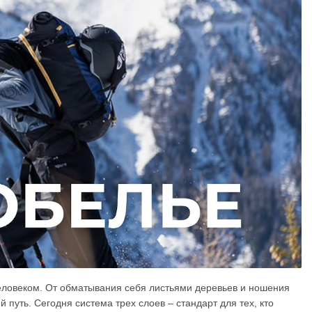
человеком. От обматывания себя листьями деревьев и ношения
уть. Сегодня система трех слоев – стандарт для тех, кто