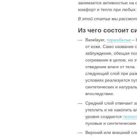
занимается активностью на 
комфорт и тепло при любых у
В этой статье мы рассмотр
Из чего состоит 
Baselayer,
термобелье
– 
от кожи. Само название с
заблуждение, обещая по
согревание в целом, но э
отведение влаги от тела.
следующий слой при разн
условиях реализуется пу
синтетических и натурал
впоследствии.
Средний слой отвечает за
утеплить и не накопить в
уровня создаются
технол
пуховые и синтетические к
Верхний или внешний сл