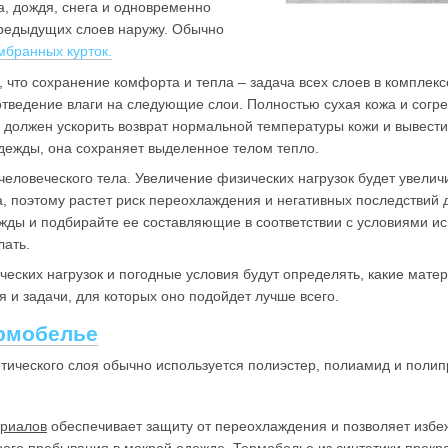
а, дождя, снега и одновременно
предыдущих слоев наружу. Обычно
мбранных курток.
 что сохранение комфорта и тепла – задача всех слоев в комплек
отведение влаги на следующие слои. Полностью сухая кожа и согр
 должен ускорить возврат нормальной температуры кожи и вывести
дежды, она сохраняет выделенное телом тепло.
человеческого тела. Увеличение физических нагрузок будет увелич
, поэтому растет риск переохлаждения и негативных последствий д
ды и подбирайте ее составляющие в соответствии с условиями ис
лать.
еских нагрузок и погодные условия будут определять, какие мате
 и задачи, для которых оно подойдет лучше всего.
ермобелье
етического слоя обычно используется полиэстер, полиамид и поли
ериалов
обеспечивает защиту от переохлаждения и позволяет избе