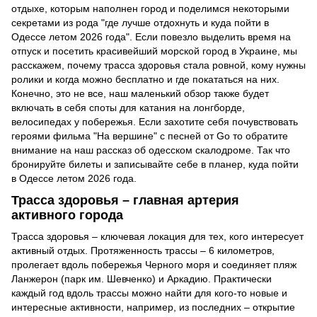
отдыхе, которым наполнен город и поделимся некоторыми
секретами из рода "где лучше отдохнуть и куда пойти в
Одессе летом 2026 года". Если повезло выделить время на
отпуск и посетить красивейший морской город в Украине, мы
расскажем, почему трасса здоровья стала ровной, кому нужны
ролики и когда можно бесплатно и где покататься на них.
Конечно, это не все, наш маленький обзор также будет
включать в себя споты для катания на лонгборде,
велосипедах у побережья. Если захотите себя почувствовать
героями фильма "На вершине" с песней от Go то обратите
внимание на наш рассказ об одесском скалодроме. Так что
бронируйте билеты и записывайте себе в планер, куда пойти
в Одессе летом 2026 года.
Трасса здоровья – главная артерия
активного города
Трасса здоровья – ключевая локация для тех, кого интересует
активный отдых. Протяженность трассы – 6 километров,
пролегает вдоль побережья Черного моря и соединяет пляж
Ланжерон (парк им. Шевченко) и Аркадию. Практически
каждый год вдоль трассы можно найти для кого-то новые и
интересные активности, например, из последних – открытие