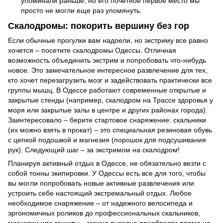
упоминали раньше, но его почетное первое место мы
просто не могли еще раз упомянуть.
Скалодромы: покорить вершину без гор
Если обычные прогулки вам надоели, но экстриму все равно
хочется – посетите скалодромы Одессы. Отличная
возможность объединить экстрим и попробовать что-нибудь
новое. Это замечательное интересное развлечение для тех,
кто хочет перезагрузить мозг и задействовать практически все
группы мышц. В Одессе работают современные открытые и
закрытые стенды (например, скалодром на Трассе здоровья у
моря или закрытые залы в центре и других районах города).
Заинтересовало – берите стартовое снаряжение: скальники
(их можно взять в прокат) – это специальная резиновая обувь
с цепкой подошвой и магнезия (порошок для подсушивания
рук). Следующий шаг – за экстримом на скалодром!
Планируя активный отдых в Одессе, не обязательно везти с
собой тонны экипировки. У Одессы есть все для того, чтобы
вы могли попробовать новые активные развлечения или
устроить себе настоящий экстремальный отдых. Любое
необходимое снаряжение – от надежного велосипеда и
эргономичных роликов до профессиональных скальников,