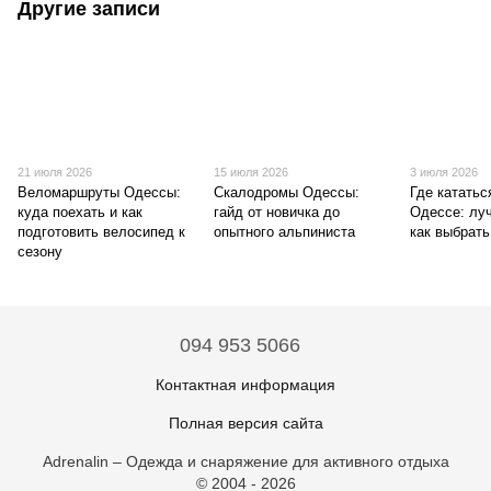
Другие записи
21 июля 2026
15 июля 2026
3 июля 2026
Веломаршруты Одессы:
Скалодромы Одессы:
Где кататьс
куда поехать и как
гайд от новичка до
Одессе: лу
подготовить велосипед к
опытного альпиниста
как выбрат
сезону
094 953 5066
Контактная информация
Полная версия сайта
Adrenalin – Одежда и снаряжение для активного отдыха
© 2004 - 2026