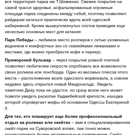
вся территория парка им.Т.Шевченко. Свежее покрытие на
самой трассе здоровья, асфальтированные огромные
площади парка соединены между собой, поэтому позволяют
райдерам кататься практически вдоль всей одесской
набережной. Кроме вышеупомянутых спотов приводим еще
несколько основных мест для катания:
Парк Победы
– любимое место роллеров с сетью ухоженных
водоемов и комфортных зон со скамейками-лежанками и
местами, где можно приобрести кофе и перекус.
Приморский бульвар
– через покрытие ровной плиткой
позволяет любителям скорости опробовать все возможности
своих роликов или лонгборда. Один из весомых плюсов этого
места – расположение возле одесского морвокзала, а совсем
недавно здесь открылся новый Макдональдс. Увидеть
памятник Дюку пока не удастся, но сразу возле него может
повезти увидеть раскопки Хаджибейской крепости, находка
которой опровергает мифы об основании Одессы Екатериной
II.
Для тех, кто планирует еще более профессиональный
отдых на роликах или скейтах
– вам в специализированном
скейт-парке на Суворовской аллее, там точно можно
протестировать более экстремальные развлечения. Скейт-