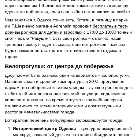
парк в парке им.Т.Шевченко можно также включить в маршрут
одесского побережья, если ваш выбор остановился на скейте.
Чем заняться в Одессе точно есть. Кстати, в пятницу в парке
им.Т.Шевченко магазин Adrenalin проводит
бесплатные тест-
драйвы роликов для детей и взрослых
с 17:00 до 19:00 точный
спот - возле "Ракушки". Есть свои ролики – отлично, наши
тренеры помогут поднять скилы, еще нет роликов – как раз
будет возможность затестить этот вид активного отдыха в
городе.
Велопрогулки: от центра до побережья
Досуг может быть разным, один из вариантов – велопрогулки.
Начиная с мая и средней температуры в 20 С. прогулки по
паркам, по побережью и тихим улицам – лучшее решение для
любителей интересных развлечений на улице, ведь именно
велоспорт позволит во время отпуска в кратчайшие сроки
ознакомиться со всеми историческими и архитектурными
достопримечательностями города.
Вот краткий перечень популярных веломаршрутов города:
Исторический центр Одессы
– культурно-экскурсионный
маршрут, созданный для тех, кто хочет объединить легкое