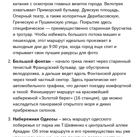
катание с осмотром главных визиток города. Велотрек
охватывает Приморский бульвар, Думскую площадь,
Оперный театр, а также колоритные Дерибасовскую,
Греческую и Пушкинскую улицы. Покрытие здесь
специфическое — преимущественно старинная брусчатка
и тротуар. Чтобы избежать большого потока машин и
пешеходов, этот маршрут идеально проезжает в
выходные дни до 9:00 утра, когда город еще спит и
открывает свои лучшие ракурсы для фото.
Большой фонтан
– начало трека лежит через старинный
тенистый Французский бульвар, где обустроена
велодорожка, а дальше ведет вдоль Фонтанской дороги
через тихий частный сектор. Здесь практически нет
автомобильного трафика, что делает поездку комфортной
и тихой. Финиширует маршрут на красивейшей
набережной «Золотой берег» (16 станция), где можно
насладиться панорамой открытого моря и диких
прибрежных склонов.
Набережная Одессы
– весь маршрут одесского
побережья от парка им.Т.Шевченко к центральной аллее
Аркадии. Об этом маршруте и его преимуществах мы уже