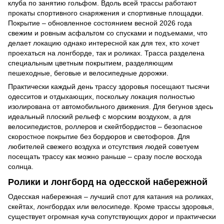
клуба по занятию гольфом. Вдоль всей трассы работают
прокаты спортивного снаряжения и спортивные площадки.
Покрытие – обновленное состоянием весной 2026 года
свежим и ровным асфальтом со спусками и подъемами, что
делает локацию однако интересной как для тех, кто хочет
проехаться на лонгборде, так и роликах. Трасса разделена
специальным цветным покрытием, разделяющим
пешеходные, беговые и велосипедные дорожки.
Практически каждый день трассу здоровья посещают тысячи
одесситов и отдыхающих, поскольку локация полностью
изолирована от автомобильного движения. Для бегунов здесь
идеальный плоский рельеф с морским воздухом, а для
велосипедистов, роллеров и скейтбордистов – безопасное
скоростное покрытие без бордюров и светофоров. Для
любителей свежего воздуха и отсутствия людей советуем
посещать трассу как можно раньше – сразу после восхода
солнца.
Ролики и лонгборд на одесской набережной
Одесская набережная – лучший спот для катания на роликах,
скейтах, лонгбордах или велосипеде. Кроме трассы здоровья,
существует огромная куча сопутствующих дорог и практически