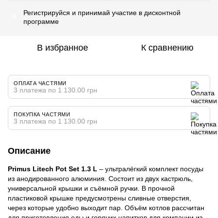
Регистрируйся
и принимай участие в
дисконтной
%
программе
В избранное
К сравнению
ОПЛАТА ЧАСТЯМИ
3 платежа по 1 130.00 грн
ПОКУПКА ЧАСТЯМИ
3 платежа по 1 130.00 грн
Описание
Primus
Litech
Pot
Set
1.3
L
– ультралёгкий комплект посуды
из анодированного алюминия. Состоит из двух кастрюль,
универсальной крышки и съёмной ручки. В прочной
пластиковой крышке предусмотрены сливные отверстия,
через которые удобно выходит пар. Объём котлов рассчитан
для приготовления еды и горячих напитков для компании из