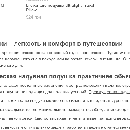
e M
Lifeventure подушка Ultralight Travel
Pillow
924 грн
и – легкость и комфорт в путешествии
наряжения важен, но качественный отдых еще важнее. Туристическ
я нормального сна в походе или во время ночевки в кемпинге. Она
ивного дня.
еская надувная подушка практичнее обы
дполагает постоянные изменения мест расположения палатки, огра
 подушка не подходит для полевых условий.
Преимущества надув
ти
– количество воздуха можно легко изменить и подогнать уровен
ка складывается до минимального размера, освобождая место для
иал легко моется, быстро высыхает и не впитывает запахи благода
 легкость и оптимальную защиту, работая в тандеме с качествен