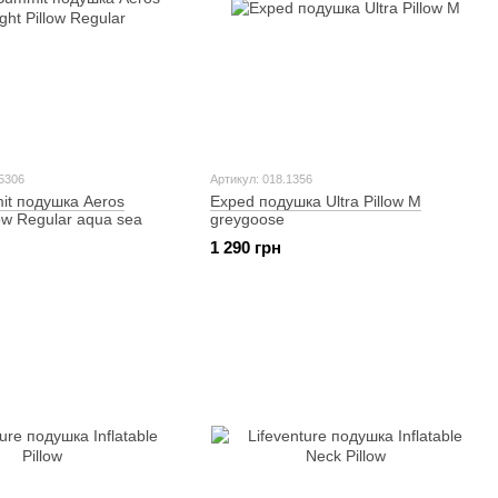
5306
Артикул: 018.1356
it подушка Aeros
Exped подушка Ultra Pillow M
llow Regular aqua sea
greygoose
1 290 грн