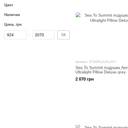
Цвет
Наличие
Цена, грн
От Цена, грн
До Цена, грн
OK
Артикул: STSAPILULDLXGY
Sea To Summit подушка Aer
Ultralight Pillow Deluxe grey
2 070 грн