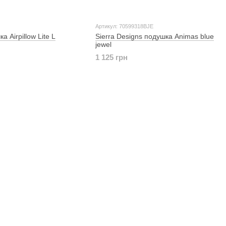
Артикул: 70599318BJE
 Airpillow Lite L
Sierra Designs подушка Animas blue
jewel
1 125 грн