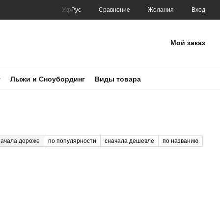
Сравнение
Укр
Рус
Желания
Вход
Мой заказ
т
Лыжи и Сноубординг
Виды товара
начала дороже
по популярности
сначала дешевле
по названию