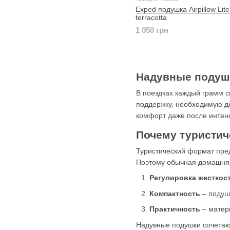
Exped подушка Airpillow Lit
terracotta
1 050 грн
Надувные подушк
В поездках каждый грамм с
поддержку, необходимую дл
комфорт даже после интенс
Почему туристич
Туристический формат пре
Поэтому обычная домашняя
Регулировка жесткос
Компактность
– подуш
Практичность
– матер
Надувные подушки сочетают