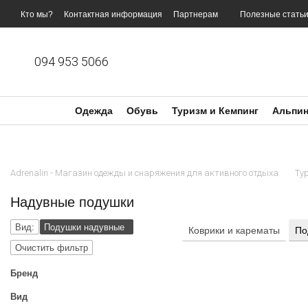
Перейти к основному контенту
Кто мы?
Контактная информация
Партнерам
Полезные стать
094 953 5066
Одежда
Обувь
Туризм и Кемпинг
Альпин
Adrenalin - Магазин одежды и снаряжения для активного отдыха
Ту
Надувные подушки
Вид:
Подушки надувные
Коврики и карематы
По
Очистить фильтр
Бренд
Вид