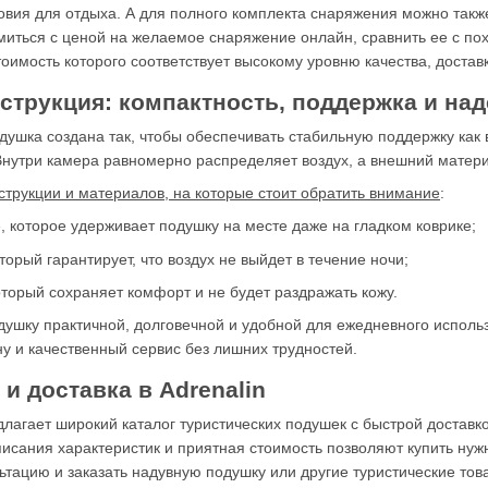
овия для отдыха. А для полного комплекта снаряжения можно так
миться с ценой на желаемое снаряжение онлайн, сравнить ее с по
оимость которого соответствует высокому уровню качества, достав
струкция: компактность, поддержка и на
душка создана так, чтобы обеспечивать стабильную поддержку как в
нутри камера равномерно распределяет воздух, а внешний матери
трукции и материалов, на которые стоит обратить внимание
:
 которое удерживает подушку на месте даже на гладком коврике;
торый гарантирует, что воздух не выйдет в течение ночи;
оторый сохраняет комфорт и не будет раздражать кожу.
душку практичной, долговечной и удобной для ежедневного использо
у и качественный сервис без лишних трудностей.
и доставка в Adrenalin
лагает широкий каталог туристических подушек с быстрой доставко
сания характеристик и приятная стоимость позволяют купить нужн
ьтацию и заказать надувную подушку или другие туристические то