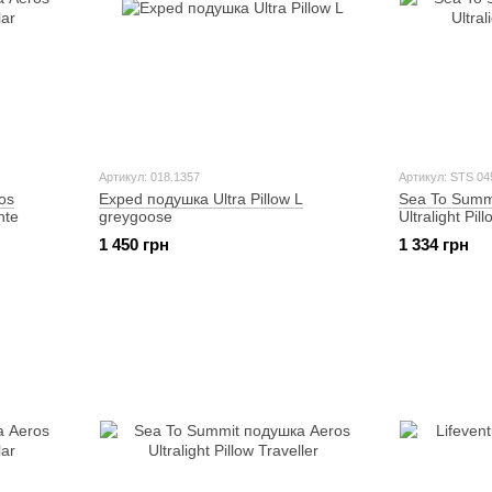
Артикул: 018.1357
Артикул: STS 04
os
Exped подушка Ultra Pillow L
Sea To Summ
nte
greygoose
Ultralight Pi
1 450 грн
1 334 грн