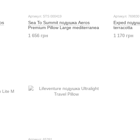
Артикул: STS 000419
Артикул: 769830
os
Sea To Summit подушка Aeros
Exped подушка
Premium Pillow Large mediterranea
terracotta
1 656 грн
1 170 грн
Артикул: 65391