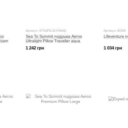
Артикул: STSAPILULYHAAQ
Артикул: 65390
os
Sea To Summit подушка Aeros
Lifeventure п
 foam
Ultralight Pillow Traveller aqua
1 242 грн
1 034 грн