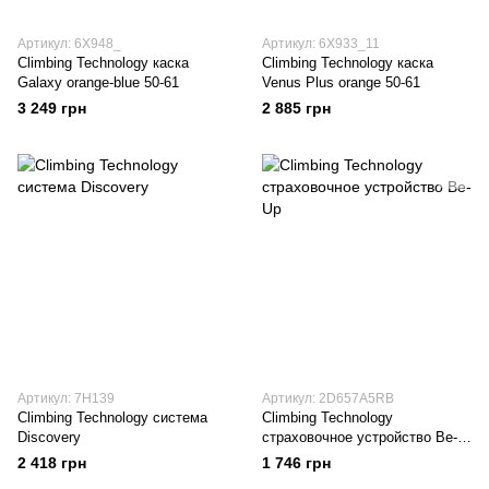
Артикул: 6X948_
Артикул: 6X933_11
Climbing Technology каска
Climbing Technology каска
Galaxy orange-blue 50-61
Venus Plus orange 50-61
3 249 грн
2 885 грн
Артикул: 7H139
Артикул: 2D657A5RB
Climbing Technology система
Climbing Technology
Discovery
страховочное устройство Be-
Up aquamarine
2 418 грн
1 746 грн