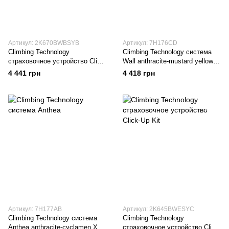
Артикул: 2K670BWBSYB
Артикул: 7H176CD
Climbing Technology
Climbing Technology система
страховочное устройство Click-
Wall anthracite-mustard yellowe
Up Kit+ lobster
M-L
4 441 грн
4 418 грн
Артикул: 7H177AB
Артикул: 2K645BWESYC
Climbing Technology система
Climbing Technology
Anthea anthracite-cyclamen XS-
страховочное устройство Click-