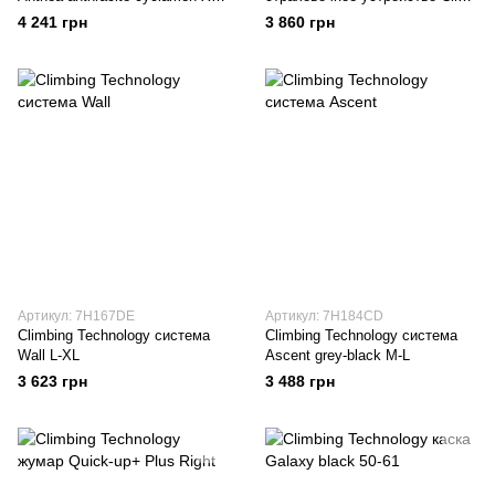
S
Up Kit orange
4 241 грн
3 860 грн
Артикул: 7H167DE
Артикул: 7H184CD
Climbing Technology система
Climbing Technology система
Wall L-XL
Ascent grey-black M-L
3 623 грн
3 488 грн