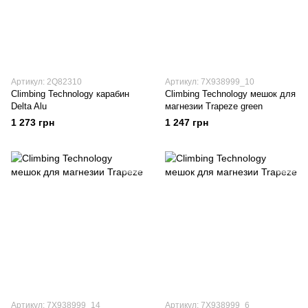
Артикул: 2Q82310
Артикул: 7X938999_10
Climbing Technology карабин
Climbing Technology мешок для
Delta Alu
магнезии Trapeze green
1 273 грн
1 247 грн
Артикул: 7X938999_14
Артикул: 7X938999_6