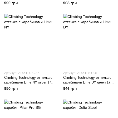
990 грн
968 грн
Артикул: 2E661FU C0P
Артикул: 2E661FS COL
Climbing Technology оттяжка с
Climbing Technology оттяжка с
карабинами Lime NY silver 17
карабинами Lime DY green 17
см
см
950 грн
946 грн