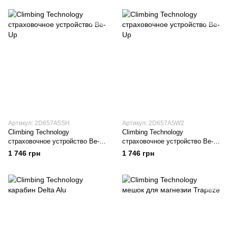
Артикул: 2D657A5SH
Артикул: 2D657A5W2
Climbing Technology
Climbing Technology
страховочное устройство Be-
страховочное устройство Be-
Up dark grey
Up sky blue
1 746 грн
1 746 грн