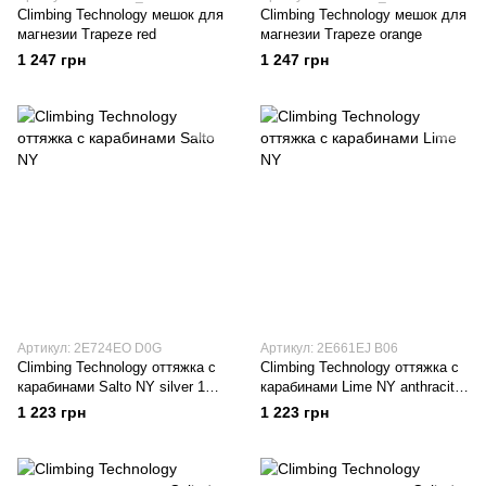
Climbing Technology мешок для
Climbing Technology мешок для
магнезии Trapeze red
магнезии Trapeze orange
1 247 грн
1 247 грн
Артикул: 2E724EO D0G
Артикул: 2E661EJ B06
Climbing Technology оттяжка с
Climbing Technology оттяжка с
карабинами Salto NY silver 12
карабинами Lime NY anthracite-
см
blue 17 см
1 223 грн
1 223 грн