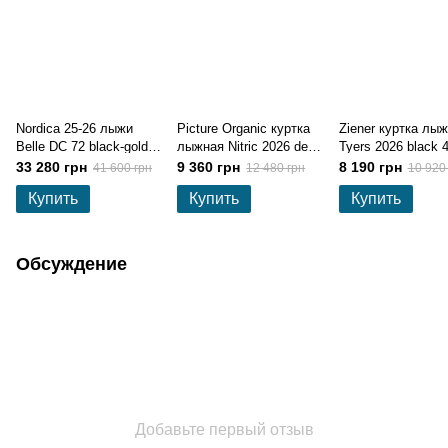
Nordica 25-26 лыжи
Picture Organic куртка
Ziener куртка лы
Belle DC 72 black-gold
лыжная Nitric 2026 deep
Tyers 2026 black 
150 см
water M
33 280 грн
9 360 грн
8 190 грн
41 600 грн
12 480 грн
10 920
Купить
Купить
Купить
Обсуждение
Добавьте первый отзыв