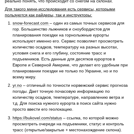
реально понять, что происходит со снегом на склонах.
Для такого мини-исследования есть сервисы, которыми
пользуются как райдеры, так и инструкторы:
snow-forecast.com
– один из самых точных сервисов для
гор. Большинство лыжников и сноубордистов для
планирования поездки на горнолыжные курорты
используют именно его. Сервис позволяет просмотреть
количество осадков, температуру на разных высотах,
условия снега и его глубину, состояние трасс и
подъемников. Есть данные для десятков курортов в
Европе и Северной Америке, что делает его удобным при
планировании поездки не только по Украине, но и по
всему миру.
yr.no
– отличный по точности норвежский сервис прогноза
погоды. Дает точную почасовую информацию по
количеству осадков, температуре, направлению ветра и
т.д. Для поиска нужного курорта в поиск сайта нужно
просто ввести его геолокацию.
https://bukovel.com/status
– ссылка, по которой можно
просмотреть очереди на подъемники, статус и контроль
трасс (открытые/закрытые + местонахождение склона).