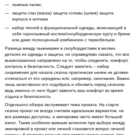
лыжные палки;
защита глаз (маска) защита головы (шлем) защита
корпуса и копчика
набор теплой и функциональной одежды, включающей в
себя горнолыжный костюм/сноубордическую курту и брюки
или даже полноценный комбинезон с термобельем.
Разница между лыжниками и сноубордистами в мелких
деталях их одежды и защиты, но справедливо сказать, что все
вышесказанное направлено на то, чтобы соединить: комфорт,
контроль и безопасность. Следует заметить – набор
снаряжения для начала сезона практически ничем не должен
отличаться от его середины или, например, окончания. Важно
лишь качественно его подобрать и обновить перед сезоном,
ведь именно от него будет зависеть ваш комфорт во время
отдыха и безопасность.
Отдельного обзора заслуживает тема проката. На старте
сезона прокат не всегда считаем идеальным вариантом: не
все размеры доступны, а экипировка часто имеет большой
износ. Также особенно важным аспектом при выборе между
экипировкой в ​​прокат или личной становится вопрос личной
гигиены. К примеру важным этот вопрос можно считать при