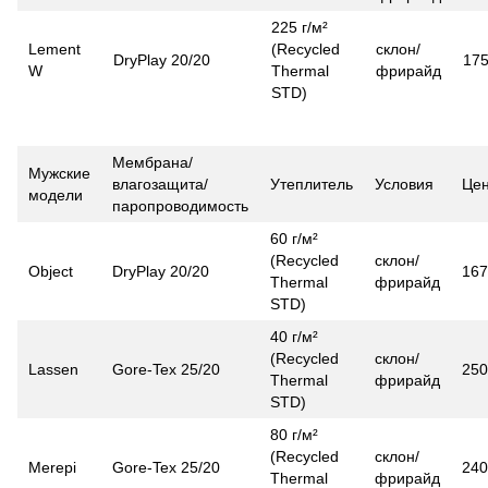
225 г/м²
Lement
(Recycled
склон/
DryPlay 20/20
17
W
Thermal
фрирайд
STD)
Мембрана/
Мужские
влагозащита/
Утеплитель
Условия
Це
модели
паропроводимость
60 г/м²
(Recycled
склон/
Object
DryPlay 20/20
167
Thermal
фрирайд
STD)
40 г/м²
(Recycled
склон/
Lassen
Gore-Tex 25/20
250
Thermal
фрирайд
STD)
80 г/м²
(Recycled
склон/
Merepi
Gore-Tex 25/20
240
Thermal
фрирайд