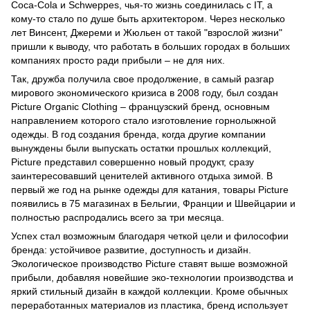
Coca-Cola и Schweppes, чья-то жизнь соединилась с IT, а
кому-то стало по душе быть архитектором. Через несколько
лет Винсент, Джереми и Жюльен от такой "взрослой жизни"
пришли к выводу, что работать в больших городах в больших
компаниях просто ради прибыли – не для них.
Так, дружба получила свое продолжение, в самый разгар
мирового экономического кризиса в 2008 году, был создан
Picture Organic Clothing – французский бренд, основным
направлением которого стало изготовление горнолыжной
одежды. В год создания бренда, когда другие компании
вынуждены были выпускать остатки прошлых коллекций,
Picture представил совершенно новый продукт, сразу
заинтересовавший ценителей активного отдыха зимой. В
первый же год на рынке одежды для катания, товары Picture
появились в 75 магазинах в Бельгии, Франции и Швейцарии и
полностью распродались всего за три месяца.
Успех стал возможным благодаря четкой цели и философии
бренда: устойчивое развитие, доступность и дизайн.
Экологическое производство Picture ставят выше возможной
прибыли, добавляя новейшие эко-технологии производства и
яркий стильный дизайн в каждой коллекции. Кроме обычных
переработанных материалов из пластика, бренд использует