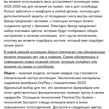
вы можете использовать весь ассортимент коллекции зима
2025-2026 как для катания на лыжах, так и для сноуборда.
Picture заботятся о комфорте в любой детали, поэтому для
дополнительной защиты от попадания снега внутрь костюма
бренд предлагает застежки, с помощью которых можно
соединить куртку с брюками. Ежегодно бренд предлагает
набор ключевых цветов, которые будут отображать общее
настроение и палитру коллекции, этот год не исключение,
поэтому вы можете подобрать костюм, который вам подойдет
лучше всего.
В новой зимней коллекции бренд предлагает как обновленные
модели прошлых лет, так и новинки. Среди обновленных и
совершенно новых позиций курток, которые подойдут для
катания на лыжах и сноуборде:
Object
– мужская модель, которая каждый год становится
обязательной частью коллекции. Экологические материалы,
надежная мембрана DryPlay с показателями 20/20.
Идеальный выбор для тех, кто занимается фрирайдом или
хочет действительно функциональную лыжную куртку в своем
гардеробе. Оснащена технологией Thermal Dry System –
технология быстрого отвода излишков влаги в зонах
повышенного потоотделения. Доступна в следующих цветах: