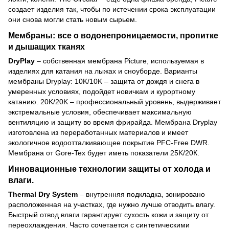
создает изделия так, чтобы по истечении срока эксплуатации
они снова могли стать новым сырьем.
Мембраны: все о водонепроницаемости, пропитке
и дышащих тканях
DryPlay
– собственная мембрана Picture, используемая в
изделиях для катания на лыжах и сноуборде. Варианты
мембраны Dryplay: 10K/10K – защита от дождя и снега в
умеренных условиях, подойдет новичкам и курортному
катанию. 20K/20K – профессиональный уровень, выдерживает
экстремальные условия, обеспечивает максимальную
вентиляцию и защиту во время фрирайда. Мембрана Dryplay
изготовлена ​​из переработанных материалов и имеет
экологичное водоотталкивающее покрытие PFC-Free DWR.
Мембрана от Gore-Tex будет иметь показатели 25K/20К.
Инновационные технологии защиты от холода и
влаги.
Thermal Dry System
– внутренняя подкладка, зонировано
расположенная на участках, где нужно лучше отводить влагу.
Быстрый отвод влаги гарантирует сухость кожи и защиту от
переохлаждения. Часто сочетается с синтетическими