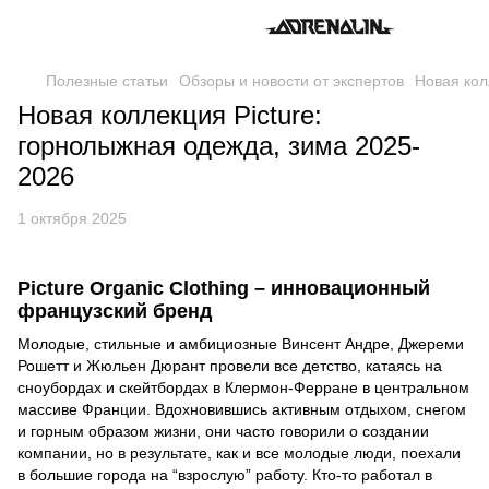
Полезные статьи
Обзоры и новости от экспертов
Новая кол
Новая коллекция Picture:
горнолыжная одежда, зима 2025-
2026
1 октября 2025
Picture Organic Clothing – инновационный
французский бренд
Молодые, стильные и амбициозные Винсент Андре, Джереми
Рошетт и Жюльен Дюрант провели все детство, катаясь на
сноубордах и скейтбордах в Клермон-Ферране в центральном
массиве Франции. Вдохновившись активным отдыхом, снегом
и горным образом жизни, они часто говорили о создании
компании, но в результате, как и все молодые люди, поехали
в большие города на “взрослую” работу. Кто-то работал в