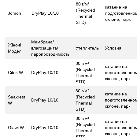
80 г/м²
катание на
(Recycled
Jomoh
DryPlay 10/10
подготовленно
Thermal
склоне, парк
STD)
Мембрана/
Жіночі
влагозащита/
Утеплитель
Условия
Моделі
паропроводимость
80 г/м²
катание на
(Recycled
Citrik W
DryPlay 10/10
подготовленно
Thermal
склоне, парк
STD)
80 г/м²
катание на
Seakrest
(Recycled
DryPlay 10/10
подготовленно
W
Thermal
склоне, парк
STD)
80 г/м²
катание на
(Recycled
Glawi W
DryPlay 10/10
подготовленно
Thermal
склоне, парк
STD)