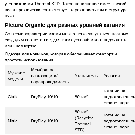
утеплителями Thermal STD. Такое наполнение имеет низкий
вес и практически соответствует характеристикам и структуре
пуха.
Picture Organic для разных уровней катания
Со всеми характеристиками можно легко запутаться, поэтому
создадим соответствие, для каких условий и кого подойдет та
или иная куртка:
Одежда для новичков, которая обеспечивает комфорт и
простоту использования.
Мембрана/
Мужские
влагозащита/
Утеплитель
Условия
модели
паропроводимость
катание на
Citrik
DryPlay 10/10
80 г/м²
подготовленно
склоне, парк
80 г/м²
катание на
(Recycled
Nitric
DryPlay 10/10
подготовленно
Thermal
склоне, парк
STD)