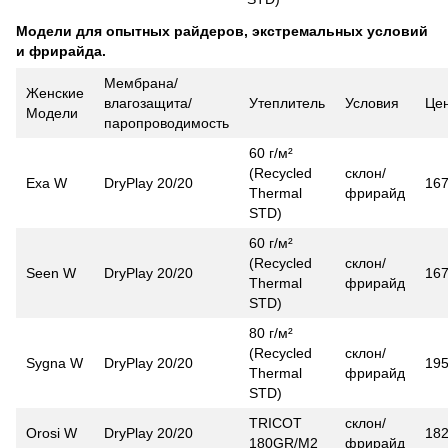
Модели для опытных райдеров, экстремальных условий
и фрирайда.
Мембрана/
Женские
влагозащита/
Утеплитель
Условия
Це
Модели
паропроводимость
60 г/м²
(Recycled
склон/
Exa W
DryPlay 20/20
16
Thermal
фрирайд
STD)
60 г/м²
(Recycled
склон/
Seen W
DryPlay 20/20
16
Thermal
фрирайд
STD)
80 г/м²
(Recycled
склон/
Sygna W
DryPlay 20/20
19
Thermal
фрирайд
STD)
TRICOT
склон/
Orosi W
DryPlay 20/20
18
180GR/M2
фрирайд