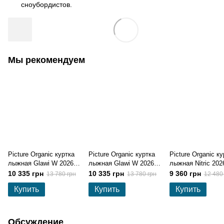
сноубордистов.
Мы рекомендуем
Picture Organic куртка
Picture Organic куртка
Picture Organic ку
лыжная Glawi W 2026
лыжная Glawi W 2026
лыжная Nitric 202
vapor grey XS
grape jam XS
water M
10 335 грн
10 335 грн
9 360 грн
13 780 грн
13 780 грн
12 480
Купить
Купить
Купить
Обсуждение