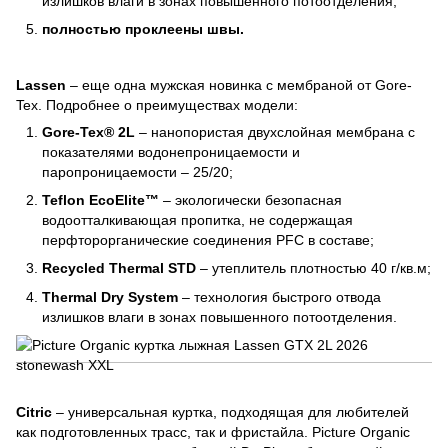
излишков влаги в зонах повышенного потоотделения;
полностью проклеены швы.
Lassen
– еще одна мужская новинка с мембраной от Gore-
Tex. Подробнее о преимуществах модели:
Gore-Tex® 2L
– нанопористая двухслойная мембрана с
показателями водонепроницаемости и
паропроницаемости – 25/20;
Teflon EcoElite™
– экологически безопасная
водоотталкивающая пропитка, не содержащая
перфторорганические соединения PFC в составе;
Recycled Thermal STD
– утеплитель плотностью 40 г/кв.м;
Thermal Dry System
– технология быстрого отвода
излишков влаги в зонах повышенного потоотделения.
Citric
– универсальная куртка, подходящая для любителей
как подготовленных трасс, так и фристайла. Picture Organic